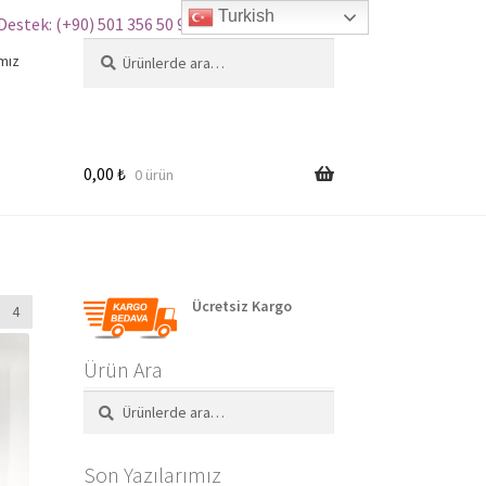
Turkish
Destek: (+90) 501 356 50 97
Ara:
Ara
mız
0,00
₺
0 ürün
Ücretsiz Kargo
4
Ürün Ara
Ara:
Ara
Son Yazılarımız