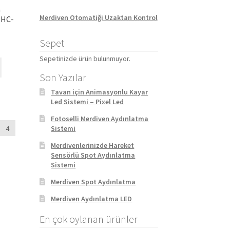
a
Merdiven Otomatiği Uzaktan Kontrol
 HC-
Sepet
Sepetinizde ürün bulunmuyor.
Son Yazılar
Tavan için Animasyonlu Kayar
Led Sistemi – Pixel Led
Fotoselli Merdiven Aydınlatma
4
Sistemi
Merdivenlerinizde Hareket
Sensörlü Spot Aydınlatma
Sistemi
Merdiven Spot Aydınlatma
Merdiven Aydınlatma LED
En çok oylanan ürünler