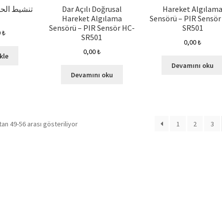
Dar Açılı Doğrusal
Hareket Algılam
Hareket Algılama
Sensörü – PIR Sensör
Sensörü – PIR Sensör HC-
SR501
0
₺
SR501
0,00
₺
0,00
₺
kle
Devamını oku
Devamını oku
an 49-56 arası gösteriliyor
1
2
3