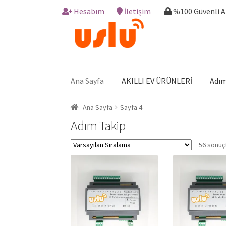
Hesabım
İletişim
%100 Güvenli 
Skip
Skip
to
to
navigation
content
Ana Sayfa
AKILLI EV ÜRÜNLERİ
Adım
Ana Sayfa
Sayfa 4
Adım Takip
56 sonuçt