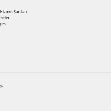
 Hizmet Şartları
meler
işim
26