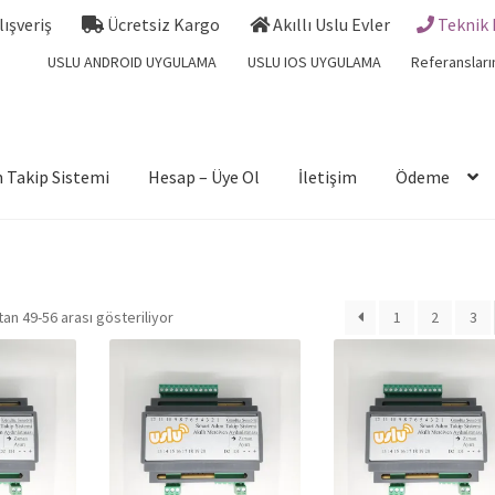
Alışveriş
Ücretsiz Kargo
Akıllı Uslu Evler
Teknik 
USLU ANDROID UYGULAMA
USLU IOS UYGULAMA
Referansları
 Takip Sistemi
Hesap – Üye Ol
İletişim
Ödeme
an 49-56 arası gösteriliyor
1
2
3