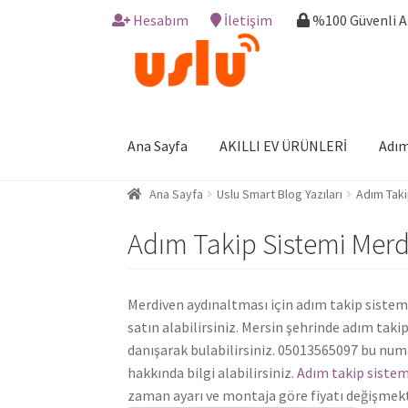
Hesabım
İletişim
%100 Güvenli 
Skip
Skip
to
to
navigation
content
Ana Sayfa
AKILLI EV ÜRÜNLERİ
Adım
Ana Sayfa
Uslu Smart Blog Yazıları
Adım Taki
Adım Takip Sistemi Merd
Merdiven aydınaltması için adım takip sisteml
satın alabilirsiniz. Mersin şehrinde adım taki
danışarak bulabilirsiniz. 05013565097 bu num
hakkında bilgi alabilirsiniz.
Adım takip sistemi
zaman ayarı ve montaja göre fiyatı değişmekt