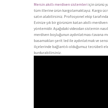
Mersin akıllı merdiven sistemleri
için ürünü y
tüm illerine ürün kargolamaktayız. Kargo ücret
satın alabilirsiniz. Profosyonel ekip tarafından
Evinize şık bir görünüm katan akıllı merdiven
yöntemidir. Aşağıdaki videodan sistemin nasıl ç
merdiven boşluğunun aydınlatması tavana mon
basamakları şerit led ile aydınlatmak ve sens
ilçelerinde bağlantılı olduğumuz tecrübeli elek
kurdurabilirsiniz.