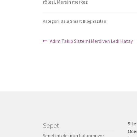
rölesi, Mersin merkez
Kategori:
Uslu Smart Blog Yazıları
Yazı
Önceki
Adım Takip Sistemi Merdiven Ledi Hatay
Yazı:
dolaşımı
Site
Sepet
Öde
Sepetinizde ürün bulunmuyor.