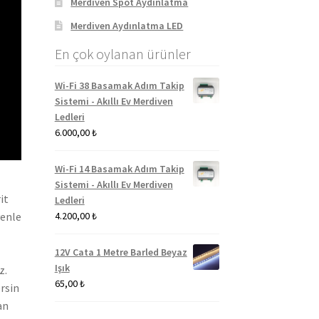
Merdiven Spot Aydınlatma
Merdiven Aydınlatma LED
En çok oylanan ürünler
Wi-Fi 38 Basamak Adım Takip
Sistemi - Akıllı Ev Merdiven
Ledleri
6.000,00
₺
Wi-Fi 14 Basamak Adım Takip
Sistemi - Akıllı Ev Merdiven
it
Ledleri
venle
4.200,00
₺
12V Cata 1 Metre Barled Beyaz
Işık
z.
65,00
₺
ersin
an