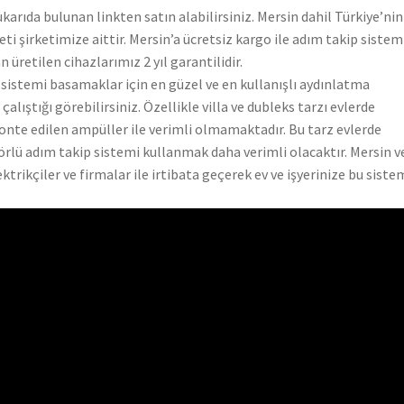
ukarıda bulunan linkten satın alabilirsiniz. Mersin dahil Türkiye’nin
i şirketimize aittir. Mersin’a ücretsiz kargo ile adım takip sistem
 üretilen cihazlarımız 2 yıl garantilidir.
 sistemi basamaklar için en güzel ve en kullanışlı aydınlatma
alıştığı görebilirsiniz. Özellikle villa ve dubleks tarzı evlerde
te edilen ampüller ile verimli olmamaktadır. Bu tarz evlerde
örlü adım takip sistemi kullanmak daha verimli olacaktır. Mersin v
trikçiler ve firmalar ile irtibata geçerek ev ve işyerinize bu siste