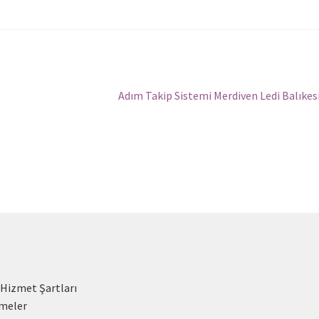
Sonraki
Adım Takip Sistemi Merdiven Ledi Balıkes
yazı:
 Hizmet Şartları
meler