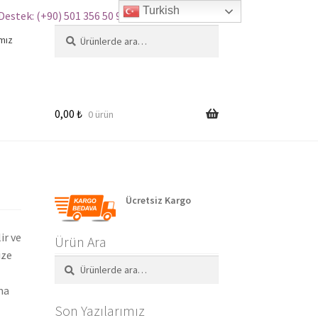
Turkish
Destek: (+90) 501 356 50 97
Ara:
Ara
mız
0,00
₺
0 ürün
Ücretsiz Kargo
ir ve
Ürün Ara
ize
Ara:
Ara
ma
Son Yazılarımız