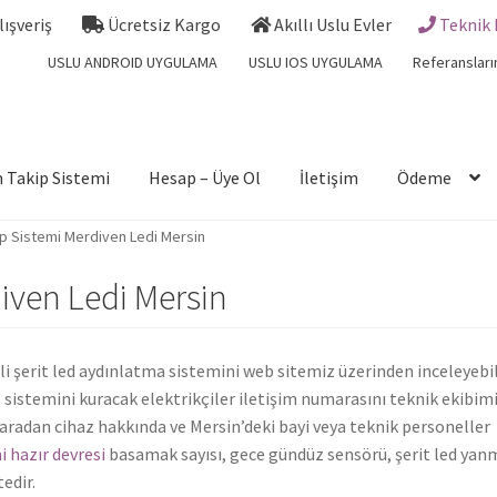
Alışveriş
Ücretsiz Kargo
Akıllı Uslu Evler
Teknik 
USLU ANDROID UYGULAMA
USLU IOS UYGULAMA
Referansları
 Takip Sistemi
Hesap – Üye Ol
İletişim
Ödeme
p Sistemi Merdiven Ledi Mersin
iven Ledi Mersin
i şerit led aydınlatma sistemini web sitemiz üzerinden inceleyebil
p sistemini kuracak elektrikçiler iletişim numarasını teknik ekibim
aradan cihaz hakkında ve Mersin’deki bayi veya teknik personeller
 hazır devresi
basamak sayısı, gece gündüz sensörü, şerit led yan
edir.