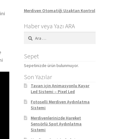
Merdiven Otomatiği Uzaktan Kontrol
ini
Haber veya Yazı ARA
Arama:
e
Sepet
mi
Sepetinizde ürün bulunmuyor.
Son Yazılar
Tavan için Animasyonlu Kayar
Led Sistemi – Pixel Led
Fotoselli Merdiven Aydınlatma
Sistemi
Merdivenlerinizde Hareket
Sensörlü Spot Aydınlatma
Sistemi