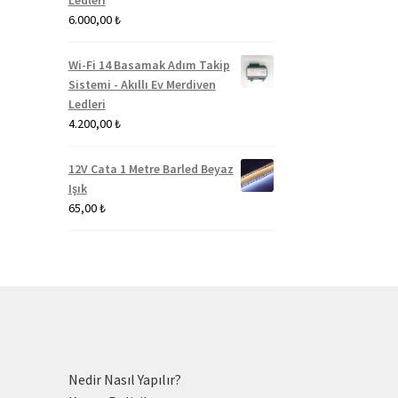
6.000,00
₺
Wi-Fi 14 Basamak Adım Takip
Sistemi - Akıllı Ev Merdiven
Ledleri
4.200,00
₺
12V Cata 1 Metre Barled Beyaz
Işık
65,00
₺
Nedir Nasıl Yapılır?