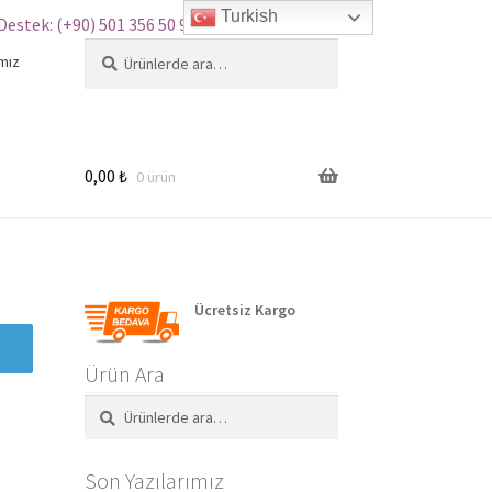
Turkish
Destek: (+90) 501 356 50 97
Ara:
Ara
mız
0,00
₺
0 ürün
Ücretsiz Kargo
Ürün Ara
Ara:
Ara
Son Yazılarımız