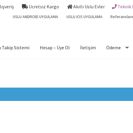
Alışveriş
Ücretsiz Kargo
Akıllı Uslu Evler
Teknik 
USLU ANDROID UYGULAMA
USLU IOS UYGULAMA
Referansları
 Takip Sistemi
Hesap – Üye Ol
İletişim
Ödeme