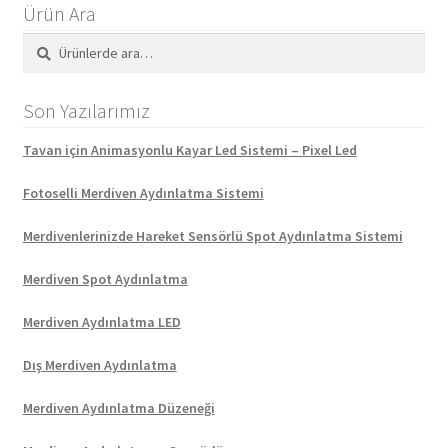
Ürün Ara
Ara:
Ara
Son Yazılarımız
Tavan için Animasyonlu Kayar Led Sistemi – Pixel Led
Fotoselli Merdiven Aydınlatma Sistemi
Merdivenlerinizde Hareket Sensörlü Spot Aydınlatma Sistemi
Merdiven Spot Aydınlatma
Merdiven Aydınlatma LED
Dış Merdiven Aydınlatma
Merdiven Aydınlatma Düzeneği