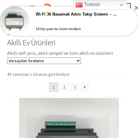
Turkish
Skip
Skip
Menu
to
to
Wi-Fi 36 Basamak Adım Takip Sistemi – Akıllı Ev Merdiven Ledleri
navigation
content
18 kişi şuan bu ürünü inceliyor.
Ana Sayfa
Ana Sayfa
Akıllı Ev Ürünleri
Akıllı Ev Ürünleri
AKILLI EV ÜRÜNLERİ
Akıllı wifi priz, akıllı ampül ve tüm akıllı ev ürünleri.
Adım Takip Sistemi
45 sonuçtan 1-16 arası gösteriliyor
Hesap – Üye Ol
1
2
3
İletişim
Expand
Ödeme
child
menu