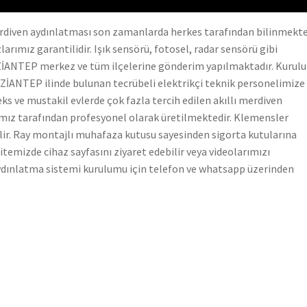
merdiven aydınlatması son zamanlarda herkes tarafından bilinmekte
arımız garantilidir. Işık sensörü, fotosel, radar sensörü gibi
GAZİANTEP merkez ve tüm ilçelerine gönderim yapılmaktadır. Kurul
GAZİANTEP ilinde bulunan tecrübeli elektrikçi teknik personelimize
leks ve mustakil evlerde çok fazla tercih edilen akıllı merdiven
ız tarafından profesyonel olarak üretilmektedir. Klemensler
ilir. Ray montajlı muhafaza kutusu sayesinden sigorta kutularına
sitemizde cihaz sayfasını ziyaret edebilir veya videolarımızı
aydınlatma sistemi kurulumu için telefon ve whatsapp üzerinden