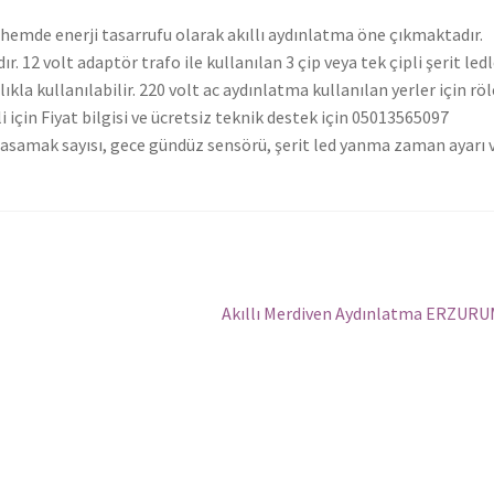
emde enerji tasarrufu olarak akıllı aydınlatma öne çıkmaktadır.
 12 volt adaptör trafo ile kullanılan 3 çip veya tek çipli şerit ledl
la kullanılabilir. 220 volt ac aydınlatma kullanılan yerler için röl
için Fiyat bilgisi ve ücretsiz teknik destek için 05013565097
asamak sayısı, gece gündüz sensörü, şerit led yanma zaman ayarı 
Sonraki
Akıllı Merdiven Aydınlatma ERZUR
yazı: