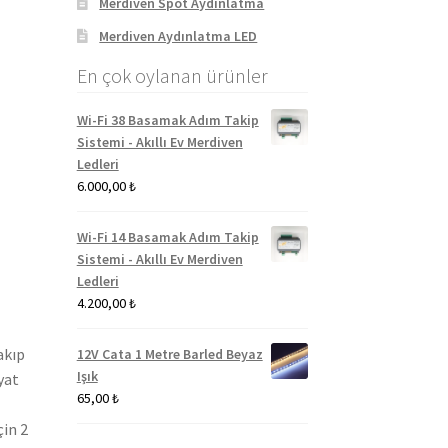
Merdiven Spot Aydınlatma
Merdiven Aydınlatma LED
En çok oylanan ürünler
Wi-Fi 38 Basamak Adım Takip
Sistemi - Akıllı Ev Merdiven
Ledleri
6.000,00
₺
Wi-Fi 14 Basamak Adım Takip
Sistemi - Akıllı Ev Merdiven
Ledleri
4.200,00
₺
akıp
12V Cata 1 Metre Barled Beyaz
Işık
yat
65,00
₺
çin 2