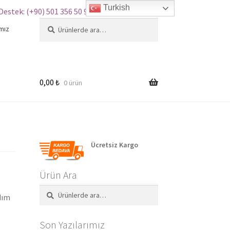
Turkish
Destek: (+90) 501 356 50 97
Ara:
Ara
mız
0,00
₺
0 ürün
Ücretsiz Kargo
Ürün Ara
Ara:
Ara
dım
,
Son Yazılarımız