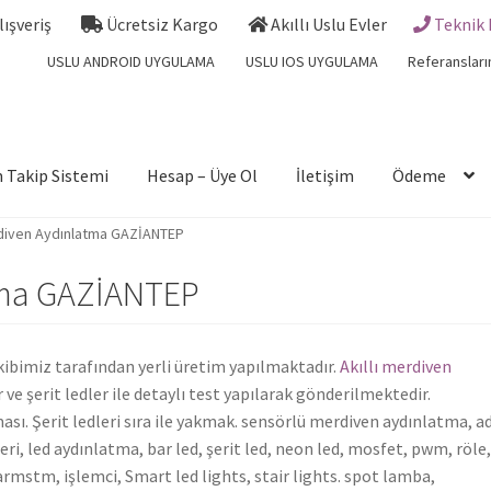
Alışveriş
Ücretsiz Kargo
Akıllı Uslu Evler
Teknik 
USLU ANDROID UYGULAMA
USLU IOS UYGULAMA
Referansları
 Takip Sistemi
Hesap – Üye Ol
İletişim
Ödeme
rdiven Aydınlatma GAZİANTEP
atma GAZİANTEP
ibimiz tarafından yerli üretim yapılmaktadır.
Akıllı merdiven
ve şerit ledler ile detaylı test yapılarak gönderilmektedir.
ası. Şerit ledleri sıra ile yakmak. sensörlü merdiven aydınlatma, a
eri, led aydınlatma, bar led, şerit led, neon led, mosfet, pwm, röle
armstm, işlemci, Smart led lights, stair lights. spot lamba,