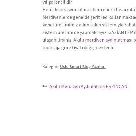
yıl garantilidir.
Hem dekorasyon olarak hem enerji tasarrufu h
Merdivenlerde genelde şerit led kullanmaktadır.
kendi üretimimiz adım takip sistemiyle rahatlık
sistem üretimi de yapmaktayız. GAZİANTEP ili 
ulaşabilirsiniz.
Akıllı merdiven aydınlatması
b
montaja göre fiyatı değişmektedir.
Kategori:
Uslu Smart Blog Yazıları
Yazı
Önceki
Akıllı Merdiven Aydınlatma ERZİNCAN
Yazı:
dolaşımı