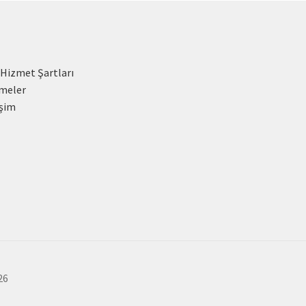
 Hizmet Şartları
meler
işim
26