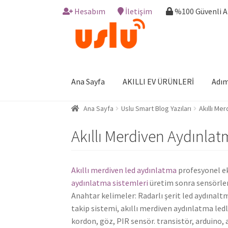
Hesabım
İletişim
%100 Güvenli 
Skip
Skip
to
to
navigation
content
Ana Sayfa
AKILLI EV ÜRÜNLERİ
Adım
Ana Sayfa
Uslu Smart Blog Yazıları
Akıllı Me
Akıllı Merdiven Aydınl
Akıllı merdiven led aydınlatma
profesyonel ek
aydınlatma sistemleri
üretim sonra sensörler 
Anahtar kelimeler: Radarlı şerit led aydınaltm
takip sistemi, akıllı merdiven aydınlatma ledl
kordon, göz, PIR sensör. transistör, arduino, 