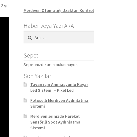
2 yıl
Merdiven Otomatiği Uzaktan Kontrol
Haber veya Yazı ARA
Arama:
Sepet
Sepetinizde ürün bulunmuyor.
Son Yazılar
Tavan için Animasyonlu Kayar
Led Sistemi – Pixel Led
Fotoselli Merdiven Aydınlatma
Sistemi
Merdivenlerinizde Hareket
Sensörlü Spot Aydınlatma
Sistemi