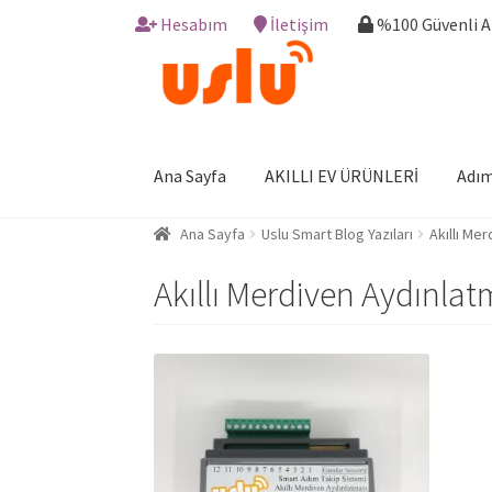
Hesabım
İletişim
%100 Güvenli 
Skip
Skip
to
to
navigation
content
Ana Sayfa
AKILLI EV ÜRÜNLERİ
Adım
Ana Sayfa
Uslu Smart Blog Yazıları
Akıllı Me
Akıllı Merdiven Aydınl