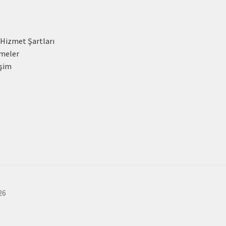
 Hizmet Şartları
meler
işim
26