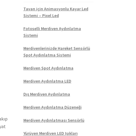
Tavan için Animasyonlu Kayar Led
Sistemi – Pixel Led
Fotoselli Merdiven Aydınlatma
Sistemi
Merdivenlerinizde Hareket Sensörlü
Spot Aydınlatma Sistemi
Merdiven Spot Aydınlatma
Merdiven Aydınlatma LED
Dış Merdiven Aydınlatma
Merdiven Aydınlatma Düzeneği
akıp
Merdiven Aydınlatması Sensörlü
yat
Yürüyen Merdiven LED Işıkları