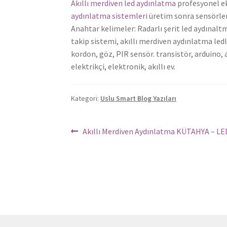
Akıllı merdiven led aydınlatma
profesyonel ek
aydınlatma sistemleri
üretim sonra sensörler 
Anahtar kelimeler: Radarlı şerit led aydınaltm
takip sistemi, akıllı merdiven aydınlatma ledl
kordon, göz, PIR sensör. transistör, arduino,
elektrikçi, elektronik, akıllı ev.
Kategori:
Uslu Smart Blog Yazıları
Yazı
Önceki
Akıllı Merdiven Aydınlatma KÜTAHYA – LE
Yazı:
dolaşımı