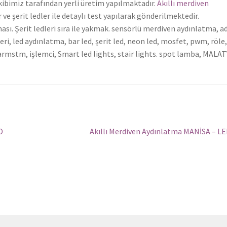
ibimiz tarafından yerli üretim yapılmaktadır.
Akıllı merdiven
ve şerit ledler ile detaylı test yapılarak gönderilmektedir.
ası. Şerit ledleri sıra ile yakmak. sensörlü merdiven aydınlatma, a
eri, led aydınlatma, bar led, şerit led, neon led, mosfet, pwm, röle
 armstm, işlemci, Smart led lights, stair lights. spot lamba, MALA
Sonraki
D
Akıllı Merdiven Aydınlatma MANİSA – L
yazı: