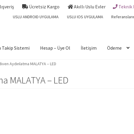
Alışveriş
Ücretsiz Kargo
Akıllı Uslu Evler
Teknik 
USLU ANDROID UYGULAMA
USLU IOS UYGULAMA
Referansları
 Takip Sistemi
Hesap – Üye Ol
İletişim
Ödeme
rdiven Aydınlatma MALATYA – LED
atma MALATYA – LED