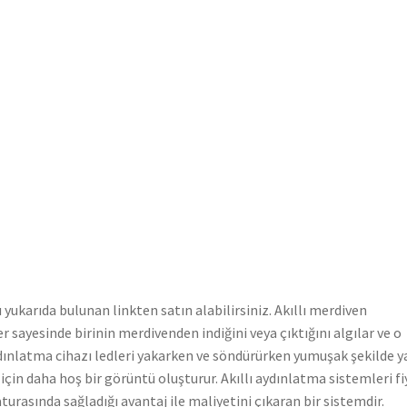
 yukarıda bulunan linkten satın alabilirsiniz. Akıllı merdiven
 sayesinde birinin merdivenden indiğini veya çıktığını algılar ve o
aydınlatma cihazı ledleri yakarken ve söndürürken yumuşak şekilde y
çin daha hoş bir görüntü oluşturur. Akıllı aydınlatma sistemleri fi
urasında sağladığı avantaj ile maliyetini çıkaran bir sistemdir.