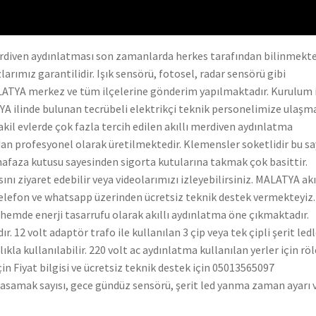
merdiven aydınlatması son zamanlarda herkes tarafından bilinmekte
arımız garantilidir. Işık sensörü, fotosel, radar sensörü gibi
ALATYA merkez ve tüm ilçelerine gönderim yapılmaktadır. Kurulum 
YA ilinde bulunan tecrübeli elektrikçi teknik personelimize ulaşm
takil evlerde çok fazla tercih edilen akıllı merdiven aydınlatma
an profesyonel olarak üretilmektedir. Klemensler soketlidir bu s
hafaza kutusu sayesinden sigorta kutularına takmak çok basittir.
ını ziyaret edebilir veya videolarımızı izleyebilirsiniz. MALATYA akı
elefon ve whatsapp üzerinden ücretsiz teknik destek vermekteyiz.
emde enerji tasarrufu olarak akıllı aydınlatma öne çıkmaktadır.
 12 volt adaptör trafo ile kullanılan 3 çip veya tek çipli şerit ledl
la kullanılabilir. 220 volt ac aydınlatma kullanılan yerler için röl
in Fiyat bilgisi ve ücretsiz teknik destek için 05013565097
asamak sayısı, gece gündüz sensörü, şerit led yanma zaman ayarı 