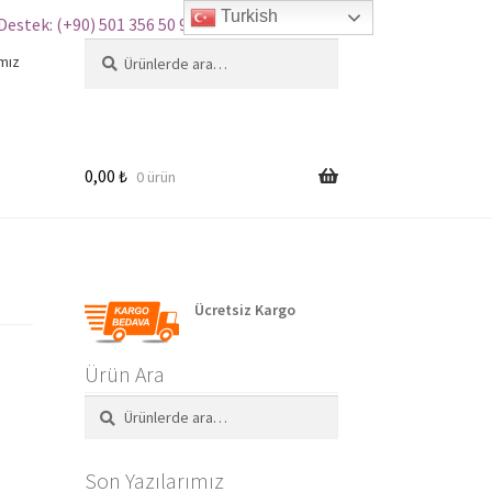
Turkish
Destek: (+90) 501 356 50 97
Ara:
Ara
mız
0,00
₺
0 ürün
Ücretsiz Kargo
Ürün Ara
Ara:
Ara
Son Yazılarımız