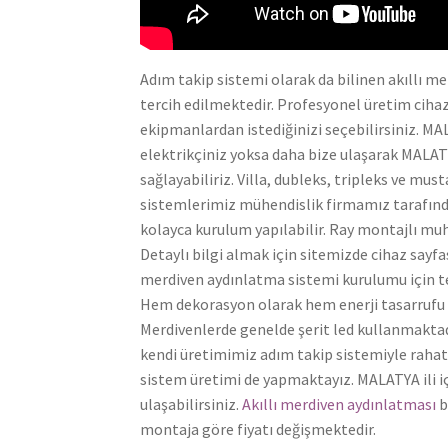
Adım takip sistemi olarak da bilinen akıllı 
tercih edilmektedir. Profesyonel üretim cihazl
ekipmanlardan istediğinizi seçebilirsiniz. M
elektrikçiniz yoksa daha bize ulaşarak MALAT
sağlayabiliriz. Villa, dubleks, tripleks ve mus
sistemlerimiz mühendislik firmamız tarafınd
kolayca kurulum yapılabilir. Ray montajlı mu
Detaylı bilgi almak için sitemizde cihaz sayfas
merdiven aydınlatma sistemi kurulumu için t
Hem dekorasyon olarak hem enerji tasarrufu h
Merdivenlerde genelde şerit led kullanmaktadır.
kendi üretimimiz adım takip sistemiyle rahatlık
sistem üretimi de yapmaktayız. MALATYA ili iç
ulaşabilirsiniz.
Akıllı merdiven aydınlatması
b
montaja göre fiyatı değişmektedir.