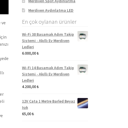
Merdiven Spot Aydınlatma
Merdiven Aydınlatma LED
En çok oylanan ürünler
 ve
Wi-Fi 38 Basamak Adım Takip
için
Sistemi - Akıllı Ev Merdiven
anızı
Ledleri
6.000,00
₺
ayede
Wi-Fi 14 Basamak Adım Takip
llı
Sistemi - Akıllı Ev Merdiven
Ledleri
4.200,00
₺
er
eli
12V Cata 1 Metre Barled Beyaz
Işık
65,00
₺
ve