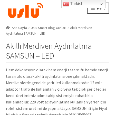
Turkish
Skip
Skip
Menu
to
to
Wi-Fi 31 Basamak Adım Takip Sistemi – Akıllı Ev Merdiven Ledleri
navigation
content
9 kişi şuan bu ürünü inceliyor.
Ana Sayfa
Ana Sayfa
Uslu Smart Blog Yazıları
Akıllı Merdiven
Aydınlatma SAMSUN – LED
AKILLI EV ÜRÜNLERİ
Akıllı Merdiven Aydınlatma
Adım Takip Sistemi
SAMSUN – LED
Hesap – Üye Ol
Hem dekorasyon olarak hem enerji tasarrufu hemde enerji
tasarrufu olarak akıllı aydınlatma öne çıkmaktadır.
İletişim
Merdivenlerde genelde şerit led kullanmaktadır. 12 volt
adaptör trafo ile kullanılan 3 çip veya tek çipli şerit ledler
Expand
Ödeme
kendi üretimimiz adım takip sistemiyle rahatlıkla
child
kullanılabilir. 220 volt ac aydınlatma kullanılan yerler için
menu
röleli sistem üretimi de yapmaktayız. SAMSUN ili için Fiyat
bilgisi ve ücretsiz teknik destek için 05013565097