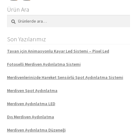
Ürün Ara
Ara:
Ara
Son Yazılarımız
Tavan için Animasyonlu Kayar Led Sistemi – Pixel Led
Fotoselli Merdiven Aydınlatma Sistemi
Merdivenlerinizde Hareket Sensörlü Spot Aydınlatma Sistemi
Merdiven Spot Aydınlatma
Merdiven Aydınlatma LED
Dış Merdiven Aydınlatma
Merdiven Aydınlatma Düzeneği