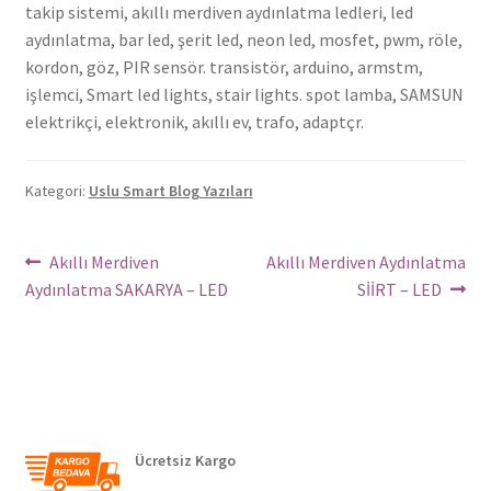
takip sistemi, akıllı merdiven aydınlatma ledleri, led
aydınlatma, bar led, şerit led, neon led, mosfet, pwm, röle,
kordon, göz, PIR sensör. transistör, arduino, armstm,
işlemci, Smart led lights, stair lights. spot lamba, SAMSUN
elektrikçi, elektronik, akıllı ev, trafo, adaptçr.
Kategori:
Uslu Smart Blog Yazıları
Yazı
Önceki
Sonraki
Akıllı Merdiven
Akıllı Merdiven Aydınlatma
Yazı:
yazı:
Aydınlatma SAKARYA – LED
SİİRT – LED
dolaşımı
Ücretsiz Kargo