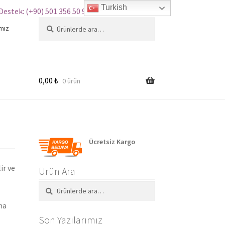
Turkish
Destek: (+90) 501 356 50 97
Ara:
Ara
mız
0,00
₺
0 ürün
Ücretsiz Kargo
ir ve
Ürün Ara
Ara:
Ara
ma
Son Yazılarımız