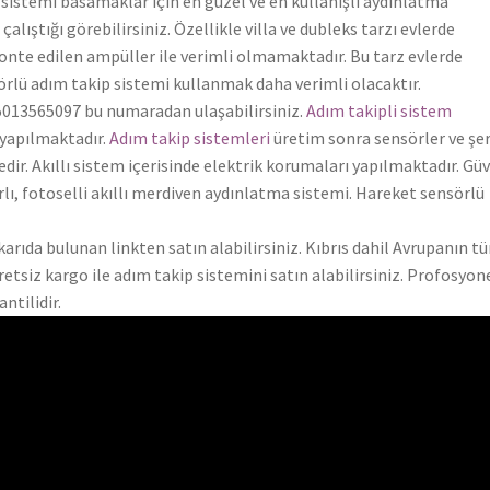
 sistemi basamaklar için en güzel ve en kullanışlı aydınlatma
alıştığı görebilirsiniz. Özellikle villa ve dubleks tarzı evlerde
te edilen ampüller ile verimli olmamaktadır. Bu tarz evlerde
örlü adım takip sistemi kullanmak daha verimli olacaktır.
 05013565097 bu numaradan ulaşabilirsiniz.
Adım takipli sistem
 yapılmaktadır.
Adım takip sistemleri
üretim sonra sensörler ve şer
edir. Akıllı sistem içerisinde elektrik korumaları yapılmaktadır. Gü
rlı, fotoselli akıllı merdiven aydınlatma sistemi. Hareket sensörlü
karıda bulunan linkten satın alabilirsiniz. Kıbrıs dahil Avrupanın t
etsiz kargo ile adım takip sistemini satın alabilirsiniz. Profosyon
ntilidir.