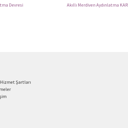
Sonraki
atma Devresi
Akıllı Merdiven Aydınlatma KA
yazı:
 Hizmet Şartları
meler
işim