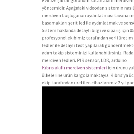
Evinize şık bir görünüm katan akıllı merdiven
yöntemidir. Aşağıdaki videodan sistemin nasıl ç
merdiven boşluğunun aydınlatması tavana mon
basamakları şerit led ile aydınlatmak ve sens
Sistem hakkında detaylı bilgi ve sipariş için
profesyonel ekibimiz tarafından yerli üretim
ledler ile detaylı test yapılarak gönderilmekt
adım takip sisteminizi kullanabilirsiniz. Rada
merdiven ledleri. PIR sensör, LDR, arduino
Kıbrıs akıllı merdiven sistemleri
için ürünü yu
ülkelerine ürün kargolamaktayız. Kıbrıs’ya ücr
ekip tarafından üretilen cihazlarımız 2 yıl gara