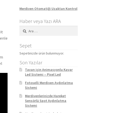
Merdiven Otomatiği Uzaktan Kontrol
Haber veya Yazı ARA
Arama:
it
venle
Sepet
Sepetinizde ürün bulunmuyor.
üm
Son Yazılar
el
Tavan için Animasyonlu Kayar
Led Sistemi – Pixel Led
Fotoselli Merdiven Aydınlatma
Sistemi
Merdivenlerinizde Hareket
Sensörlü Spot Aydınlatma
Sistemi