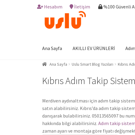
Hesabım
İletişim
%100 Güvenli 
Skip
Skip
to
to
navigation
content
Ana Sayfa
AKILLI EV ÜRÜNLERİ
Adım
Ana Sayfa
Uslu Smart Blog Yazıları
Kıbrıs Ad
Kıbrıs Adım Takip Siste
Merdiven aydınaltması için adım takip sisteml
satın alabilirsiniz. Kıbrıs’da adım takip sist
danışarak bulabilirsiniz. 05013565097 bu numa
hakkında bilgi alabilirsiniz.
Adım takip sistemi
zaman ayarı ve montaja göre fiyatı değişmekt