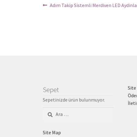
Yazı
Önceki
Adım Takip Sistemli Merdiven LED Aydinl
Yazı:
dolaşımı
Site
Sepet
Öde
Sepetinizde ürün bulunmuyor.
İlet
Arama:
Site Map