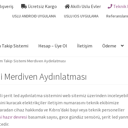
Alışveriş
Ücretsiz Kargo
Akıllı Uslu Evler
Teknik 
USLU ANDROID UYGULAMA
USLU IOS UYGULAMA
Referansları
 Takip Sistemi
Hesap – Üye Ol
İletişim
Ödeme
ım Takip Sistemi Merdiven Aydınlatması
mi Merdiven Aydınlatması
i şerit led aydınlatma sistemini web sitemiz üzerinden inceleyebil
emini kuracak elektrikçiler iletişim numarasını teknik ekibimize
radan cihaz hakkında ve Kıbrıs’daki bayi veya teknik personeller
 hazır devresi
basamak sayısı, gece gündüz sensörü, şerit led yan
edir.