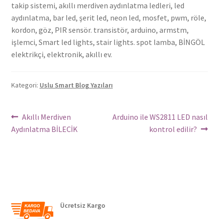
takip sistemi, akıllı merdiven aydınlatma ledleri, led
aydınlatma, bar led, şerit led, neon led, mosfet, pwm, röle,
kordon, göz, PIR sensör. transistör, arduino, armstm,
işlemci, Smart led lights, stair lights. spot lamba, BİNGÖL
elektrikçi, elektronik, akıllı ev.
Kategori:
Uslu Smart Blog Yazıları
Yazı
Önceki
Sonraki
Akıllı Merdiven
Arduino ile WS2811 LED nasıl
Yazı:
yazı:
Aydınlatma BİLECİK
kontrol edilir?
dolaşımı
Ücretsiz Kargo