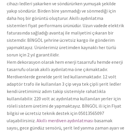
cihazı ledleri yakarken ve söndürürken yumuşak şekilde
yakıp söndürür. Birden bire yanmadığı ve sönmediği için
daha hoş bir görüntü oluşturur. Akıllı aydınlatma
sistemleri fiyat performans ürünüdür. Uzun vadede elektrik
faturasında sağladığı avantaj ile maliyetini çıkaran bir
sistemdir. BİNGÖL şehrine ücretsiz kargo ile gönderim
yapmaktayız. Ürünlerimiz üretimden kaynaklı her türlü
sorun için 2 yıl garantilidir.
Hem dekorasyon olarak hem enerji tasarrufu hemde enerji
tasarrufu olarak akıllı aydınlatma öne çıkmaktadır.
Merdivenlerde genelde şerit led kullanmaktadır. 12 volt
adaptör trafo ile kullanılan 3 çip veya tek çipli şerit ledler
kendi üretimimiz adım takip sistemiyle rahatlıkla
kullanılabilir. 220 volt ac aydınlatma kullanılan yerler için
röleli sistem üretimi de yapmaktayız. BİNGÖL ili için Fiyat
bilgisi ve ücretsiz teknik destek için 05013565097
ulaşabilirsiniz.
Akıllı merdiven aydınlatması
basamak
sayısı, gece gündüz sensörü, şerit led yanma zaman ayarı ve