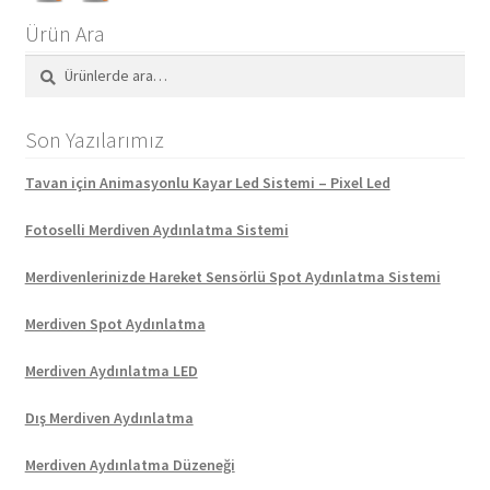
Ürün Ara
Ara:
Ara
Son Yazılarımız
Tavan için Animasyonlu Kayar Led Sistemi – Pixel Led
Fotoselli Merdiven Aydınlatma Sistemi
Merdivenlerinizde Hareket Sensörlü Spot Aydınlatma Sistemi
Merdiven Spot Aydınlatma
Merdiven Aydınlatma LED
Dış Merdiven Aydınlatma
Merdiven Aydınlatma Düzeneği