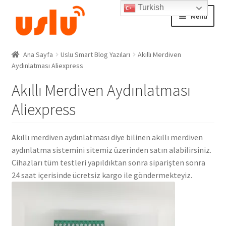
Turkish
Skip
Skip
Menu
to
to
navigation
content
Ana Sayfa
Ana Sayfa
Uslu Smart Blog Yazıları
Akıllı Merdiven
Aydınlatması Aliexpress
AKILLI EV ÜRÜNLERİ
Akıllı Merdiven Aydınlatması
Adım Takip Sistemi
Aliexpress
Hesap – Üye Ol
Akıllı merdiven aydınlatması diye bilinen akıllı merdiven
aydınlatma sistemini sitemiz üzerinden satın alabilirsiniz.
İletişim
Cihazları tüm testleri yapıldıktan sonra siparişten sonra
24 saat içerisinde ücretsiz kargo ile göndermekteyiz.
Expand
Ödeme
child
menu