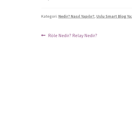
Kategori:
Nedir? Nasıl Yapılır?
,
Uslu Smart Blog Yaz
Yazı
Önceki
Röle Nedir? Relay Nedir?
Yazı:
dolaşımı