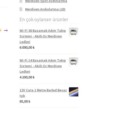
Merdiven Spot Aydınlatma
Merdiven Aydınlatma LED
En çok oylanan ürünler
Wi-Fi 38 Basamak Adım Takip
Sistemi - Akıllı Ev Merdiven
Ledleri
6.000,00
₺
Wi-Fi 14 Basamak Adım Takip
Sistemi - Akıllı Ev Merdiven
Ledleri
4.200,00
₺
12V Cata 1 Metre Barled Beyaz
Işık
65,00
₺