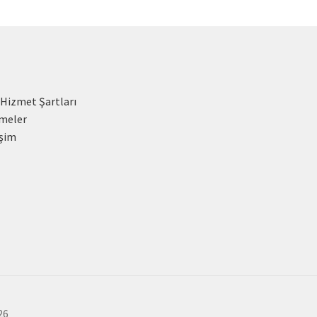
 Hizmet Şartları
meler
işim
26