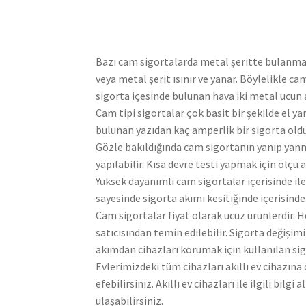
Bazı cam sigortalarda metal şeritte bulanmak
veya metal şerit ısınır ve yanar. Böylelikle c
sigorta içesinde bulunan hava iki metal ucun 
Cam tipi sigortalar çok basit bir şekilde el 
bulunan yazıdan kaç amperlik bir sigorta olduğ
Gözle bakıldığında cam sigortanın yanıp yanm
yapılabilir. Kısa devre testi yapmak için ölçü
Yüksek dayanımlı cam sigortalar içerisinde i
sayesinde sigorta akımı kesitiğinde içerisinde
Cam sigortalar fiyat olarak ucuz ürünlerdir. 
satıcısından temin edilebilir. Sigorta değişim
akımdan cihazları korumak için kullanılan sigor
Evlerimizdeki tüm cihazları akıllı ev cihazın
efebilirsiniz. Akıllı ev cihazları ile ilgili bi
ulaşabilirsiniz.