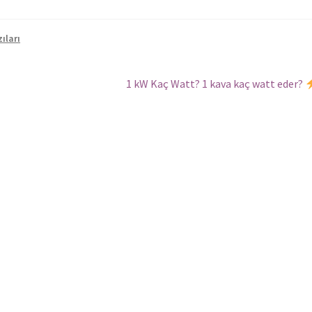
ıları
Sonraki
1 kW Kaç Watt? 1 kava kaç watt eder?
yazı: