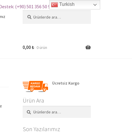
Turkish
Destek: (+90) 501 356 50 97
Ara:
Ara
mız
0,00
₺
0 ürün
Ücretsiz Kargo
Ürün Ara
ne
Ara:
Ara
Son Yazılarımız