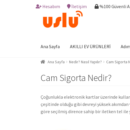
Hesabım
İletişim
%100 Güvenli 
Skip
Skip
to
to
navigation
content
Ana Sayfa
AKILLI EV ÜRÜNLERİ
Adım
Ana Sayfa
Nedir? Nasıl Yapılır?
Cam Sigorta 
Cam Sigorta Nedir?
Çoğunlukla elektronik kartlar üzerinde kullan
çeşitinde olduğu gibi devreyi yüksek akımdan 
göre seçilmiş dirence sahip bir iletken tel ile y