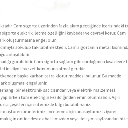
tadır. Cam sigorta üzerinden fazla akım geçtiğinde içerisindeki t
am sigorta elektrik iletme özelliğini kaybeder ve devreyi korur. Cam
ark oluşturmasına engel olur.
yardımıyla sökülüp takılabilmektedir. Cam sigortanın metal kısmınd
u anlaşılabilir.
adığı görülebilir. Cam sigorta sağlam gibi durduğunda kısa devre t
 aletini diyot buzzet konumuna almal gerekir.
letkenden başka karbon tetra klorür maddesi bulunur. Bu madde
 ark oluşması engellenir.
Herhangi bir elektronik satıcısından veya elektrik malzemesi
i yapılırken tüm elektriğin kesildiğinden emin olunmalıdır. Aşırı
ta çeşitleri için sitemizde bilgi bulabilirsiniz.
a dönüştüren ürünlerimizi incelemek için anasayfamızı ziyaret
lgi almak için online destek hattımızdan veya iletişim sayfasından bize