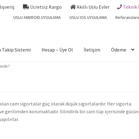
Alışveriş
Ücretsiz Kargo
Akıllı Uslu Evler
Teknik 
USLU ANDROID UYGULAMA
USLU IOS UYGULAMA
Referansları
 Takip Sistemi
Hesap – Üye Ol
İletişim
Ödeme
Nedir?
ılan cam sigortalar güç olarak düşük sigortalardır. Her sigorta
ve gerilimden korumaktadır. Silindirik bir cam tüp içerisinde gücü
apılırlar.