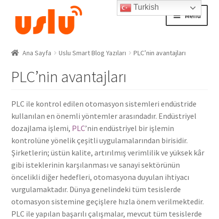
Turkish
Skip
Skip
Menu
to
to
navigation
content
Ana Sayfa
Ana Sayfa
Uslu Smart Blog Yazıları
PLC’nin avantajları
PLC’nin avantajları
AKILLI EV ÜRÜNLERİ
Adım Takip Sistemi
PLC ile kontrol edilen otomasyon sistemleri endüstride
kullanılan en önemli yöntemler arasındadır. Endüstriyel
Hesap – Üye Ol
dozajlama işlemi,
PLC
’nin endüstriyel bir işlemin
kontrolüne yönelik çeşitli uygulamalarından birisidir.
İletişim
Şirketlerin; üstün kalite, artırılmış verimlilik ve yüksek kâr
gibi isteklerinin karşılanması ve sanayi sektörünün
Expand
öncelikli diğer hedefleri, otomasyona duyulan ihtiyacı
Ödeme
child
vurgulamaktadır. Dünya genelindeki tüm tesislerde
menu
otomasyon sistemine geçişlere hızla önem verilmektedir.
PLC ile yapılan başarılı çalışmalar, mevcut tüm tesislerde