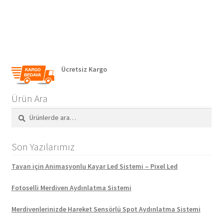
dolaşımı
Ücretsiz Kargo
Ürün Ara
Ara:
Ara
Son Yazılarımız
Tavan için Animasyonlu Kayar Led Sistemi – Pixel Led
Fotoselli Merdiven Aydınlatma Sistemi
Merdivenlerinizde Hareket Sensörlü Spot Aydınlatma Sistemi