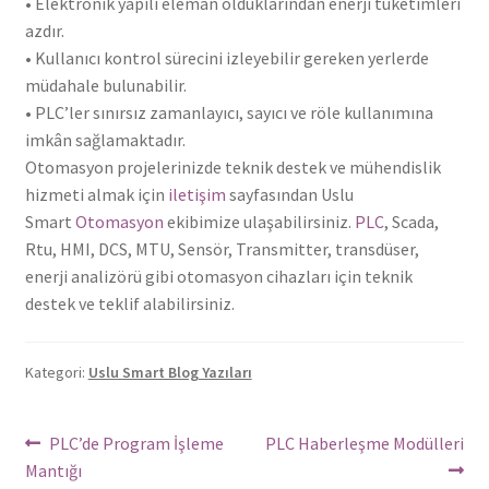
• Elektronik yapılı eleman olduklarından enerji tüketimleri
azdır.
• Kullanıcı kontrol sürecini izleyebilir gereken yerlerde
müdahale bulunabilir.
• PLC’ler sınırsız zamanlayıcı, sayıcı ve röle kullanımına
imkân sağlamaktadır.
Otomasyon projelerinizde teknik destek ve mühendislik
hizmeti almak için
iletişim
sayfasından Uslu
Smart
Otomasyon
ekibimize ulaşabilirsiniz.
PLC
, Scada,
Rtu, HMI, DCS, MTU, Sensör, Transmitter, transdüser,
enerji analizörü gibi otomasyon cihazları için teknik
destek ve teklif alabilirsiniz.
Kategori:
Uslu Smart Blog Yazıları
Yazı
Önceki
Sonraki
PLC’de Program İşleme
PLC Haberleşme Modülleri
Yazı:
yazı:
Mantığı