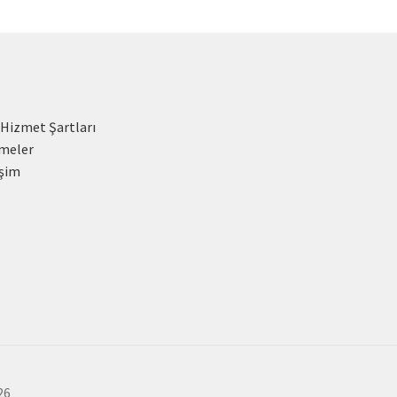
 Hizmet Şartları
meler
işim
26