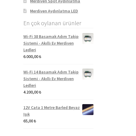
Merdiven Spot Aydınlatma
Merdiven Aydınlatma LED
En çok oylanan ürünler
Wi-Fi 38 Basamak Adım Takip
Sistemi - Akıllı Ev Merdiven
Ledleri
6.000,00
₺
Wi-Fi 14 Basamak Adım Takip
Sistemi - Akıllı Ev Merdiven
Ledleri
4.200,00
₺
12V Cata 1 Metre Barled Beyaz
Işık
65,00
₺