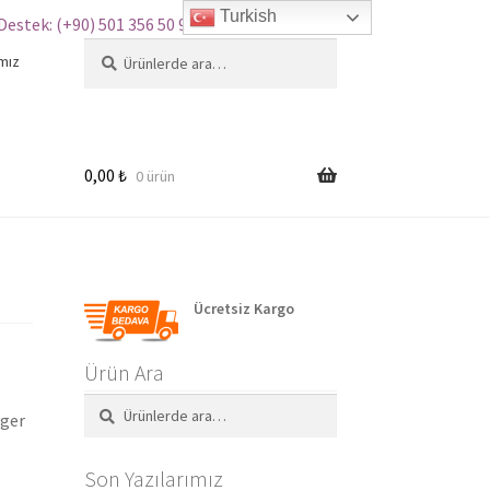
Turkish
Destek: (+90) 501 356 50 97
Ara:
Ara
mız
0,00
₺
0 ürün
Ücretsiz Kargo
Ürün Ara
Ara:
Ara
nger
Son Yazılarımız