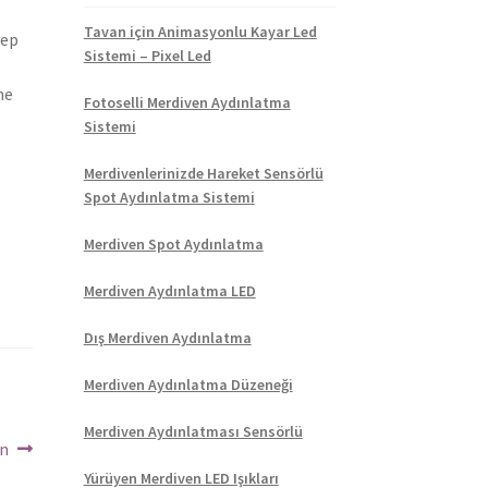
Tavan için Animasyonlu Kayar Led
eep
Sistemi – Pixel Led
he
Fotoselli Merdiven Aydınlatma
Sistemi
Merdivenlerinizde Hareket Sensörlü
Spot Aydınlatma Sistemi
Merdiven Spot Aydınlatma
Merdiven Aydınlatma LED
Dış Merdiven Aydınlatma
Merdiven Aydınlatma Düzeneği
Merdiven Aydınlatması Sensörlü
on
Yürüyen Merdiven LED Işıkları