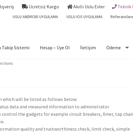
Alışveriş
Ücretsiz Kargo
Akıllı Uslu Evler
Teknik 
USLU ANDROID UYGULAMA
USLU IOS UYGULAMA
Referansları
 Takip Sistemi
Hesap – Üye Ol
İletişim
Ödeme
nctions
which will be listed as follows below:
status data and measured information to administrator
o control the gadgets for example circuit breakers, Xmer, tap cha
ea.
formation quality and trustworthiness check, limit check, simple