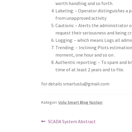
worth handling and so forth.
Labeling: – Operator distinguishes a p
from unapproved activity
Cautions: – Alerts the administrator
request their seriousness and being cri
Logging: – which means Logs all admin
Trending: – Inclining Plots estimatio
moment, one hour and so on .
Authentic reporting: – To spare and b
time of at least 2 years and to file.
for details smartuslu@gmail.com
Kategori:
Uslu Smart Blog Yazıları
Yazı
Önceki
SCADA System Abstract
Yazı: