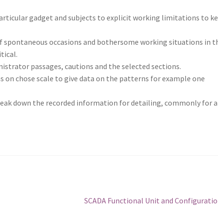
articular gadget and subjects to explicit working limitations to k
 of spontaneous occasions and bothersome working situations in t
tical.
istrator passages, cautions and the selected sections.
ns on chose scale to give data on the patterns for example one
reak down the recorded information for detailing, commonly for a
Sonraki
SCADA Functional Unit and Configurati
yazı: