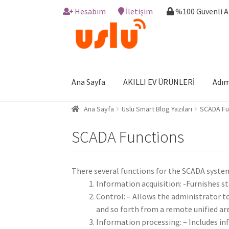
Hesabım
İletişim
%100 Güvenli 
Skip
Skip
to
to
navigation
content
Ana Sayfa
AKILLI EV ÜRÜNLERİ
Adım
Ana Sayfa
Uslu Smart Blog Yazıları
SCADA Fu
SCADA Functions
There several functions for the SCADA system 
Information acquisition: -Furnishes 
Control: – Allows the administrator t
and so forth from a remote unified ar
Information processing: – Includes in