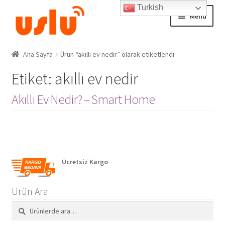
Turkish
Skip
Skip
Menu
to
to
navigation
content
Ana Sayfa
Ana Sayfa
Ürün “akıllı ev nedir” olarak etiketlendi
Etiket:
akıllı ev nedir
AKILLI EV ÜRÜNLERİ
Akıllı Ev Nedir? – Smart Home
Adım Takip Sistemi
Hesap – Üye Ol
İletişim
Ücretsiz Kargo
Expand
Ödeme
Ürün Ara
child
menu
Ara:
Ara