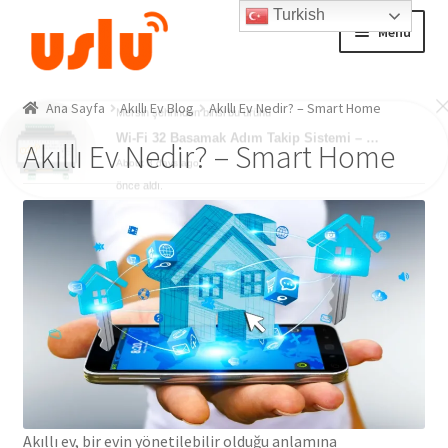
Turkish
Skip
Skip
Menu
Mersin şehrinden birisi bu ürünü
to
to
Wi-Fi 32 Basamak Adım Takip Sistemi – Akıllı Ev Merdiven Ledleri
navigation
content
About 3 days ago
Ana Sayfa
Ana Sayfa
Akıllı Ev Blog
Akıllı Ev Nedir? – Smart Home
önce aldı.
Akıllı Ev Nedir? – Smart Home
AKILLI EV ÜRÜNLERİ
Adım Takip Sistemi
Hesap – Üye Ol
İletişim
Expand
Ödeme
child
menu
Akıllı ev, bir evin yönetilebilir olduğu anlamına