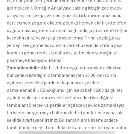
evin dünyanın her yerinden yönetilebilir olması anlamına
gelmektedir. Örneğin Antalyaya tatile gittiğinizde evdeki
ütüyü fişten çekip çekmediğinizi hatırlamıyorsanız bunu
dert etmenize gerek kalmaz çünkü hemen akıllı ev telefon
uygulamasına girerek ütünün bağlı olduğu prizin elektriğini
kesebilirsiniz. Veya işe gitmeden önce fırına koyduğunuz
yemeği eve gelmeden önce internet üzerinden fırına pişir
komutu göndererek siz daha eve gelmeden yemeğinizi
pişirmeye başlayabilirsiniz.
Zamanlanabilir
: Akıllı telefon uygulamasından evdeki ve
bahçedeki istediğiniz lambalar akşam 20:00 dan sonra
açılacak ve evdeki perdeler kapanacak şekilde
zamanlanabilir. Gündoğumu için ise sabah 06:00 da güneş
aydınlandıktan sonra evdeki ve bahçedeki istediğiniz
lambalar sönecek ve perdeler açılacak şekilde zamanlayıp
bu işlemi hergün veya haftanın belirli günlerinde yapacak
şekilde ayarlayabilirsiniz. Bu zamanlama işlemi sadece
lambalar için değil tüm elektrikli aletleriniz için yapılabilir.