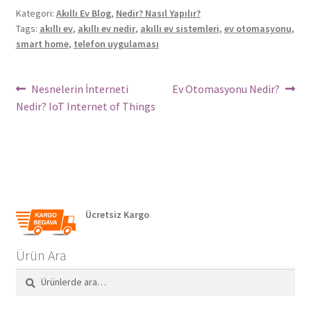
Kategori:
Akıllı Ev Blog
,
Nedir? Nasıl Yapılır?
Tags:
akıllı ev
,
akıllı ev nedir
,
akıllı ev sistemleri
,
ev otomasyonu
,
smart home
,
telefon uygulaması
Yazı
Önceki
Sonraki
Nesnelerin İnterneti
Ev Otomasyonu Nedir?
Yazı:
yazı:
Nedir? IoT Internet of Things
dolaşımı
Ücretsiz Kargo
Ürün Ara
Ara:
Ara