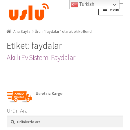
Turkish
Skip
Skip
Menu
to
to
navigation
content
Ana Sayfa
Ana Sayfa
Ürün “faydalar” olarak etiketlendi
Etiket:
faydalar
AKILLI EV ÜRÜNLERİ
Akıllı Ev Sistemi Faydaları
Adım Takip Sistemi
Hesap – Üye Ol
İletişim
Ücretsiz Kargo
Expand
Ödeme
Ürün Ara
child
menu
Ara:
Ara