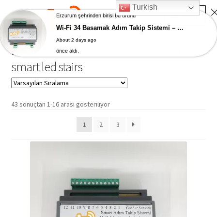
Turkish
Skip
Skip
Menu
Erzurum şehrinden birisi bu ürünü
to
to
Wi-Fi 34 Basamak Adım Takip Sistemi – Akıllı Ev Merdiven Ledleri
navigation
content
About 2 days ago
Ana Sayfa
önce aldı.
Ana Sayfa
Ürünler “smart led stairs” olarak etiketlendi
smart led stairs
AKILLI EV ÜRÜNLERİ
Adım Takip Sistemi
43 sonuçtan 1-16 arası gösteriliyor
1
2
3
Hesap – Üye Ol
İletişim
Expand
Ödeme
child
menu