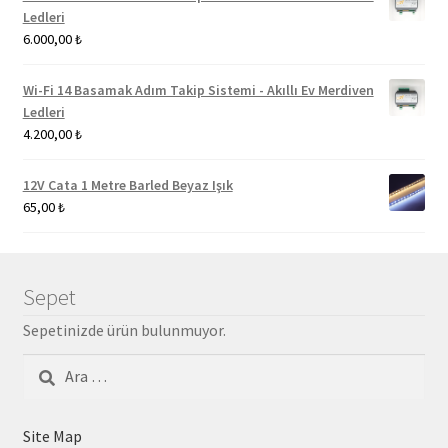
Ledleri
6.000,00
₺
Wi-Fi 14 Basamak Adım Takip Sistemi - Akıllı Ev Merdiven
Ledleri
4.200,00
₺
12V Cata 1 Metre Barled Beyaz Işık
65,00
₺
Sepet
Sepetinizde ürün bulunmuyor.
Arama:
Site Map