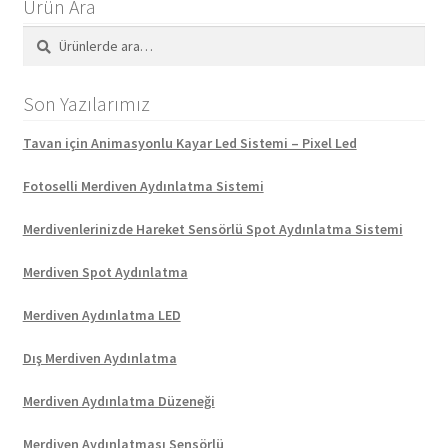
Ürün Ara
Ara:
Ara
Son Yazılarımız
Tavan için Animasyonlu Kayar Led Sistemi – Pixel Led
Fotoselli Merdiven Aydınlatma Sistemi
Merdivenlerinizde Hareket Sensörlü Spot Aydınlatma Sistemi
Merdiven Spot Aydınlatma
Merdiven Aydınlatma LED
Dış Merdiven Aydınlatma
Merdiven Aydınlatma Düzeneği
Merdiven Aydınlatması Sensörlü