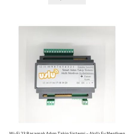
Wi-Fi 23 Basamak Adım Takip Sistemi – Akıllı Ev Merdiven