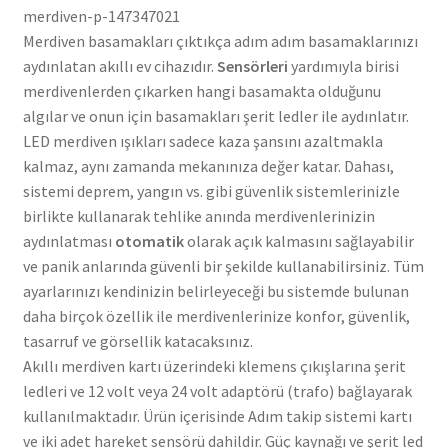
merdiven-p-147347021
Merdiven basamakları çıktıkça adım adım basamaklarınızı
aydınlatan akıllı ev cihazıdır.
Sensörleri
yardımıyla birisi
merdivenlerden çıkarken hangi basamakta olduğunu
algılar ve onun için basamakları şerit ledler ile aydınlatır.
LED merdiven ışıkları sadece kaza şansını azaltmakla
kalmaz, aynı zamanda mekanınıza değer katar. Dahası,
sistemi deprem, yangın vs. gibi güvenlik sistemlerinizle
birlikte kullanarak tehlike anında merdivenlerinizin
aydınlatması
otomatik
olarak açık kalmasını sağlayabilir
ve panik anlarında güvenli bir şekilde kullanabilirsiniz. Tüm
ayarlarınızı kendinizin belirleyeceği bu sistemde bulunan
daha birçok özellik ile merdivenlerinize konfor, güvenlik,
tasarruf ve görsellik katacaksınız.
Akıllı merdiven kartı üzerindeki klemens çıkışlarına şerit
ledleri ve 12 volt veya 24 volt adaptörü (trafo) bağlayarak
kullanılmaktadır. Ürün içerisinde Adım takip sistemi kartı
ve iki adet hareket sensörü dahildir. Güç kaynağı ve şerit led