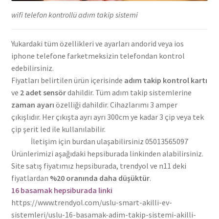
wifi telefon kontrollü adım takip sistemi
Yukardaki tüm özellikleri ve ayarları andorid veya ios
iphone telefone farketmeksizin telefondan kontrol
edebilirsiniz.
Fiyatları belirtilen ürün içerisinde
adım takip kontrol kartı
ve
2 adet sensör
dahildir. Tüm adım takip sistemlerine
zaman ayarı
özelliği dahildir. Cihazlarımı 3 amper
çıkışlıdır. Her çıkışta ayrı ayrı 300cm ye kadar 3 çip veya tek
çip şerit led ile kullanılabilir.
İletişim için burdan ulaşabilirsiniz 05013565097
Ürünlerimizi aşağıdaki hepsiburada linkinden alabilirsiniz.
Site satış fiyatımız hepsiburada, trendyol ve n11 deki
fiyatlardan
%20 oranında daha düşüktür
.
16 basamak hepsiburada linki
https://www.trendyol.com/uslu-smart-akilli-ev-
sistemleri/uslu-16-basamak-adim-takip-sistemi-akilli-