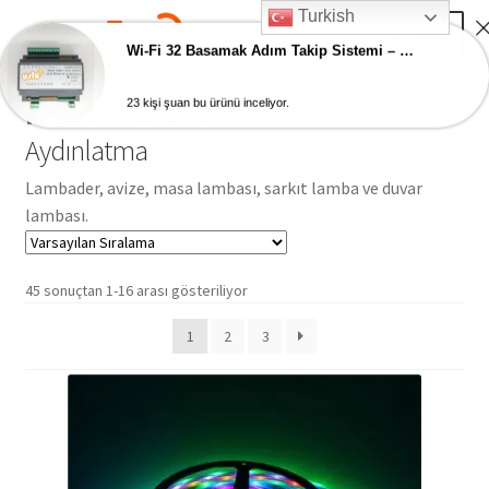
Turkish
Skip
Skip
Menu
to
to
Wi-Fi 32 Basamak Adım Takip Sistemi – Akıllı Ev Merdiven Ledleri
navigation
content
23 kişi şuan bu ürünü inceliyor.
Ana Sayfa
Ana Sayfa
Aydınlatma
Aydınlatma
AKILLI EV ÜRÜNLERİ
Lambader, avize, masa lambası, sarkıt lamba ve duvar
lambası.
Adım Takip Sistemi
Hesap – Üye Ol
45 sonuçtan 1-16 arası gösteriliyor
1
2
3
İletişim
Expand
Ödeme
child
menu