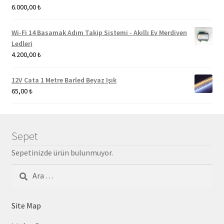
6.000,00
₺
Wi-Fi 14 Basamak Adım Takip Sistemi - Akıllı Ev Merdiven
Ledleri
4.200,00
₺
12V Cata 1 Metre Barled Beyaz Işık
65,00
₺
Sepet
Sepetinizde ürün bulunmuyor.
Arama:
Site Map