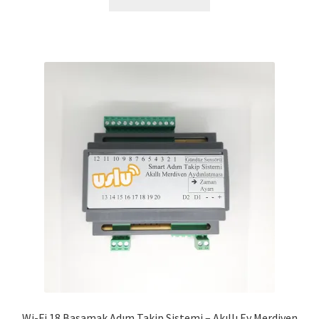
Wi-Fi 18 Basamak Adım Takip Sistemi – Akıllı Ev Merdiven