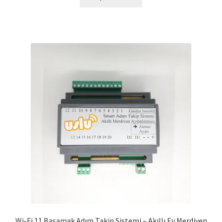
Wi-Fi 11 Basamak Adım Takip Sistemi – Akıllı Ev Merdiven