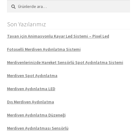
Ara:
Ara
Son Yazılarımız
Tavan için Animasyonlu Kayar Led Sistemi – Pixel Led
Fotoselli Merdiven Aydınlatma Sistemi
Merdivenlerinizde Hareket Sensörlü Spot Aydınlatma Sistemi
Merdiven Spot Aydınlatma
Merdiven Aydınlatma LED
Dış Merdiven Aydınlatma
Merdiven Aydınlatma Düzeneği
Merdiven Aydınlatması Sensörlü