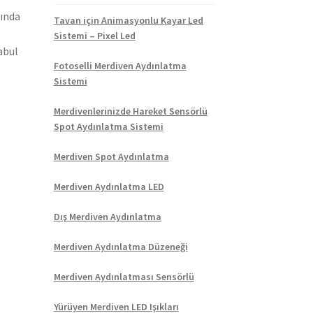
sında
Tavan için Animasyonlu Kayar Led
Sistemi – Pixel Led
abul
Fotoselli Merdiven Aydınlatma
Sistemi
Merdivenlerinizde Hareket Sensörlü
Spot Aydınlatma Sistemi
Merdiven Spot Aydınlatma
Merdiven Aydınlatma LED
Dış Merdiven Aydınlatma
Merdiven Aydınlatma Düzeneği
Merdiven Aydınlatması Sensörlü
Yürüyen Merdiven LED Işıkları