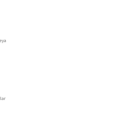
veya
lar