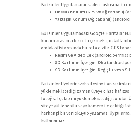
Bu izinler Uygulamanın sadece uslusmart.com W
Hassas Konum (GPS ve ağ tabanlı)
(a
Yaklaşık Konum (Ağ tabanlı)
(android
Bu izinler Uygulamadaki Google Haritalar kul
konum arasında bir rota çizmek için kullanılı
emlak ofisi arasında bir rota çizilir. GPS taban
Resim ve Video Çek
(android.permiss
SD Kartımın İçeriğini Oku
(android.p
SD Kartımın İçeriğini Değiştir veya Sil
Bu izinler Üyelerin web sitesine ilan resimleri
yüklemek istediği zaman üyeye cihaz hafızası
fotoğraf çekip mi yüklemek istediği sorulur. Ü
siteye yüklenebilir veya kamera ile çektiği f
herhangi bir veri okuyup yazamaz. Uygulama,
kullanamaz.