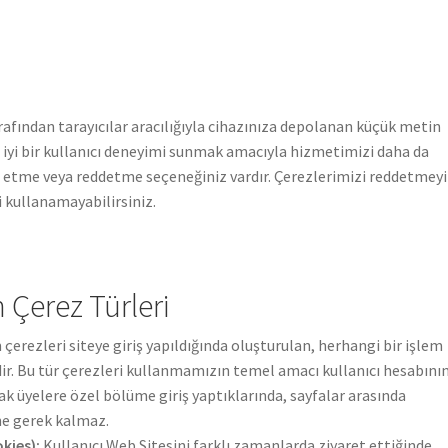
tarafından tarayıcılar aracılığıyla cihazınıza depolanan küçük metin
a iyi bir kullanıcı deneyimi sunmak amacıyla hizmetimizi daha da
ul etme veya reddetme seçeneğiniz vardır. Çerezlerimizi reddetmeyi
 kullanamayabilirsiniz.
 Çerez Türleri
erezleri siteye giriş yapıldığında oluşturulan, herhangi bir işlem
dir. Bu tür çerezleri kullanmamızın temel amacı kullanıcı hesabını
arak üyelere özel bölüme giriş yaptıklarında, sayfalar arasında
ne gerek kalmaz.
kies):
Kullanıcı Web Sitesini farklı zamanlarda ziyaret ettiğinde,