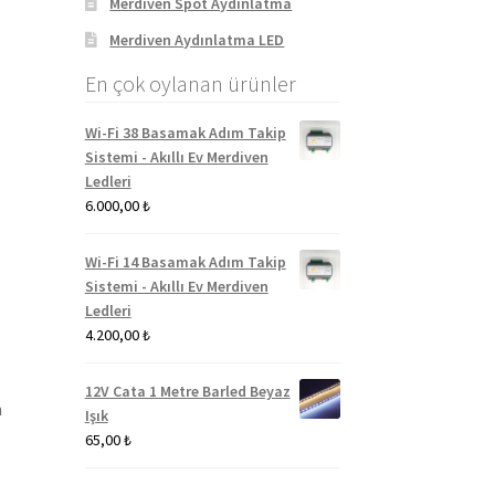
Merdiven Spot Aydınlatma
Merdiven Aydınlatma LED
En çok oylanan ürünler
Wi-Fi 38 Basamak Adım Takip
Sistemi - Akıllı Ev Merdiven
Ledleri
6.000,00
₺
Wi-Fi 14 Basamak Adım Takip
Sistemi - Akıllı Ev Merdiven
Ledleri
4.200,00
₺
12V Cata 1 Metre Barled Beyaz
n
Işık
65,00
₺