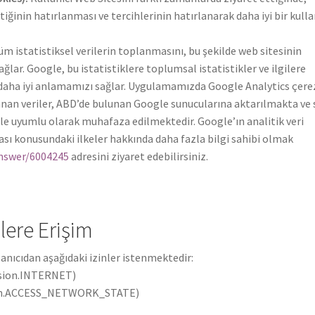
iğinin hatırlanması ve tercihlerinin hatırlanarak daha iyi bir kulla
üm istatistiksel verilerin toplanmasını, bu şekilde web sitesinin
lar. Google, bu istatistiklere toplumsal istatistikler ve ilgilere
arı daha iyi anlamamızı sağlar. Uygulamamızda Google Analytics çere
anan veriler, ABD’de bulunan Google sunucularına aktarılmakta ve
 ile uyumlu olarak muhafaza edilmektedir. Google’ın analitik veri
ması konusundaki ilkeler hakkında daha fazla bilgi sahibi olmak
answer/6004245
adresini ziyaret edebilirsiniz.
lere Erişim
nıcıdan aşağıdaki izinler istenmektedir:
sion.INTERNET)
ion.ACCESS_NETWORK_STATE)