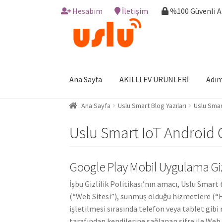
Hesabım
İletişim
%100 Güvenli 
Skip
Skip
to
to
navigation
content
Ana Sayfa
AKILLI EV ÜRÜNLERİ
Adım
Ana Sayfa
Uslu Smart Blog Yazıları
Uslu Smart
Uslu Smart IoT Android Gi
Google Play Mobil Uygulama Gizli
İşbu Gizlilik Politikası’nın amacı, Uslu Smar
(“Web Sitesi”), sunmuş olduğu hizmetlere (
işletilmesi sırasında telefon veya tablet gibi
tarafından kendilerine sağlanan şifre ile Web