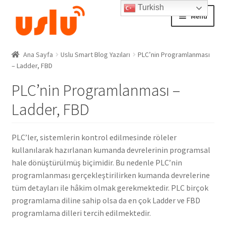
Turkish
Skip
Skip
Menu
to
to
navigation
content
Ana Sayfa
Ana Sayfa
Uslu Smart Blog Yazıları
PLC’nin Programlanması
– Ladder, FBD
AKILLI EV ÜRÜNLERİ
PLC’nin Programlanması –
Adım Takip Sistemi
Ladder, FBD
Hesap – Üye Ol
PLC’ler, sistemlerin kontrol edilmesinde röleler
kullanılarak hazırlanan kumanda devrelerinin programsal
İletişim
hale dönüştürülmüş biçimidir. Bu nedenle PLC’nin
programlanması gerçekleştirilirken kumanda devrelerine
Expand
Ödeme
tüm detayları ile hâkim olmak gerekmektedir. PLC birçok
child
programlama diline sahip olsa da en çok Ladder ve FBD
menu
programlama dilleri tercih edilmektedir.