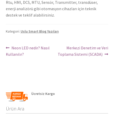
Rtu, HMI, DCS, MTU, Sensör, Transmitter, transdüser,
enerji analizörü gibi otomasyon cihazları için teknik
destek ve teklif alabilirsiniz.
Kategori:
Uslu Smart Blog Yazıları
Yazı
Önceki
Sonraki
Neon LED nedir? Nasıl
Merkezi Denetim ve Veri
Yazı:
yazı:
Kullanılır?
Toplama Sistemi (SCADA)
dolaşımı
Ücretsiz Kargo
Ürün Ara