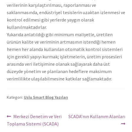
verilerinin karşılaştırılması, raporlanması ve
saklanmasında, endüstriyel tesislerin uzaktan izlenmesi ve
kontrol edilmesi gibi yerlerde yaygın olarak
kullanılmaktadırlar.
Yukarıda anlatıldığı gibi minimum maliyetle, üretilen
ürünün kalite ve veriminin artmasının istendiği hemen
hemen her alanda kullanılan otomatik kontrol sistemleri
için gerekli yapıyı kurmak; işletmelerin, üretim prosesleri
arasında veri iletişimine olanak sağlayarak daha üst
düzeyde yönetim ve planlanan hedeflere maksimum
verimlilikte ulaşılabilmesine katkılar sağlamaktadır.
Kategori:
Uslu Smart Blog Yazıları
Yazı
Önceki
Sonraki
Merkezi Denetim ve Veri
SCADA’nın Kullanım Alanları
Yazı:
yazı:
Toplama Sistemi (SCADA)
dolaşımı