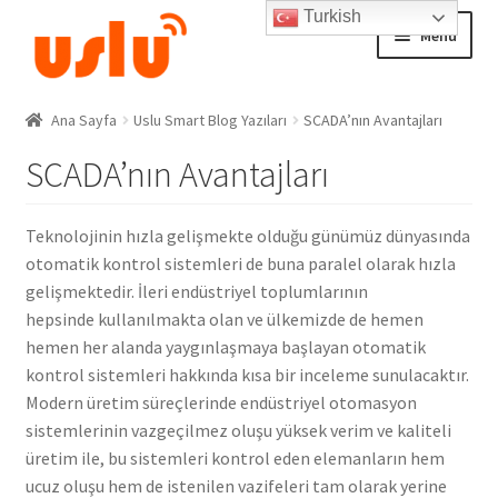
Turkish
Skip
Skip
Menu
to
to
navigation
content
Wi-Fi 39 Basamak Adım Takip Sistemi – Akıllı Ev Merdiven Ledleri
Ana Sayfa
Ana Sayfa
Uslu Smart Blog Yazıları
SCADA’nın Avantajları
SCADA’nın Avantajları
AKILLI EV ÜRÜNLERİ
Adım Takip Sistemi
Teknolojinin hızla gelişmekte olduğu günümüz dünyasında
otomatik kontrol sistemleri de buna paralel olarak hızla
Hesap – Üye Ol
gelişmektedir. İleri endüstriyel toplumlarının
hepsinde kullanılmakta olan ve ülkemizde de hemen
İletişim
hemen her alanda yaygınlaşmaya başlayan otomatik
kontrol sistemleri hakkında kısa bir inceleme sunulacaktır.
Expand
Modern üretim süreçlerinde endüstriyel otomasyon
Ödeme
child
sistemlerinin vazgeçilmez oluşu yüksek verim ve kaliteli
menu
üretim ile, bu sistemleri kontrol eden elemanların hem
ucuz oluşu hem de istenilen vazifeleri tam olarak yerine