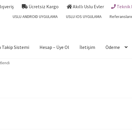
Alışveriş
Ücretsiz Kargo
Akıllı Uslu Evler
Teknik 
USLU ANDROID UYGULAMA
USLU IOS UYGULAMA
Referansları
 Takip Sistemi
Hesap – Üye Ol
İletişim
Ödeme
tlendi