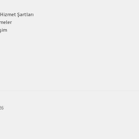
 Hizmet Şartları
meler
işim
26