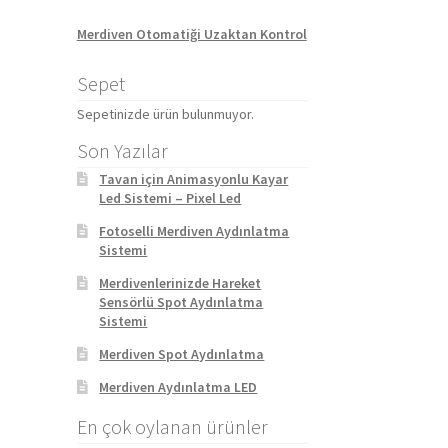
Merdiven Otomatiği Uzaktan Kontrol
Sepet
Sepetinizde ürün bulunmuyor.
Son Yazılar
Tavan için Animasyonlu Kayar
Led Sistemi – Pixel Led
Fotoselli Merdiven Aydınlatma
Sistemi
Merdivenlerinizde Hareket
Sensörlü Spot Aydınlatma
Sistemi
Merdiven Spot Aydınlatma
Merdiven Aydınlatma LED
En çok oylanan ürünler