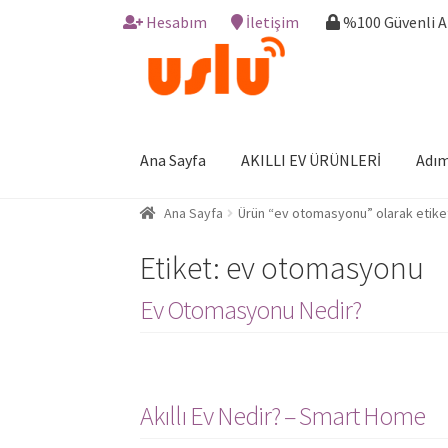
Hesabım
İletişim
%100 Güvenli 
Skip
Skip
to
to
navigation
content
Ana Sayfa
AKILLI EV ÜRÜNLERİ
Adım
Ana Sayfa
Ürün “ev otomasyonu” olarak etike
Etiket:
ev otomasyonu
Ev Otomasyonu Nedir?
Akıllı Ev Nedir? – Smart Home