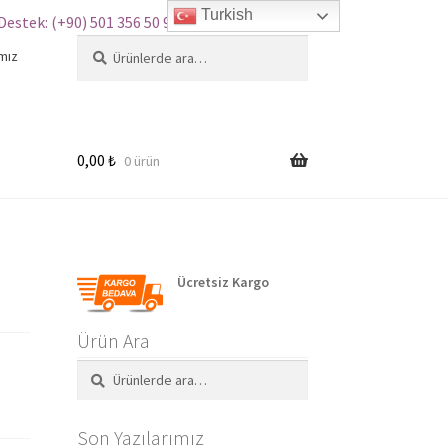
Turkish
Destek: (+90) 501 356 50 97
Ara:
Ara
mız
0,00
₺
0 ürün
Ücretsiz Kargo
Ürün Ara
Ara:
Ara
Son Yazılarımız