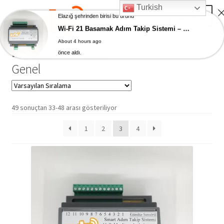
Turkish
Skip
Skip
Menu
Elazığ şehrinden birisi bu ürünü
to
to
Wi-Fi 21 Basamak Adım Takip Sistemi – Akıllı Ev Merdiven Ledleri
navigation
content
About 4 hours ago
Ana Sayfa
önce aldı.
Ana Sayfa
Genel
Sayfa 3
Genel
AKILLI EV ÜRÜNLERİ
Adım Takip Sistemi
49 sonuçtan 33-48 arası gösteriliyor
1
2
3
4
Hesap – Üye Ol
İletişim
Expand
Ödeme
child
menu