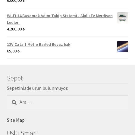
6.000,00
₺
Wi-Fi 14 Basamak Adım Takip Sistemi - Akıllı Ev Merdiven
Ledleri
4.200,00
₺
12V Cata 1 Metre Barled Beyaz Işık
65,00
₺
Sepet
Sepetinizde ürün bulunmuyor.
Arama:
Site Map
Uslu Smart