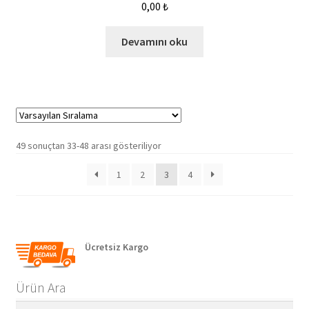
0,00
₺
Devamını oku
49 sonuçtan 33-48 arası gösteriliyor
1
2
3
4
Ücretsiz Kargo
Ürün Ara
Ara:
Ara