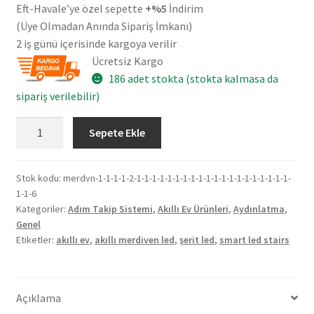
Eft-Havale’ye özel sepette
+%5
İndirim
(Üye Olmadan Anında Sipariş İmkanı)
2 iş günü içerisinde kargoya verilir
Ücretsiz Kargo
186 adet stokta (stokta kalmasa da
sipariş verilebilir)
Wi-
Sepete Ekle
Fi
40
Basamak
Stok kodu:
merdvn-1-1-1-1-2-1-1-1-1-1-1-1-1-1-1-1-1-1-1-1-1-1-1-1-1-
1-1-6
Adım
Kategoriler:
Adım Takip Sistemi
,
Akıllı Ev Ürünleri
,
Aydınlatma
,
Takip
Genel
Sistemi
Etiketler:
akıllı ev
,
akıllı merdiven led
,
şerit led
,
smart led stairs
-
Akıllı
Ev
Açıklama
Merdiven