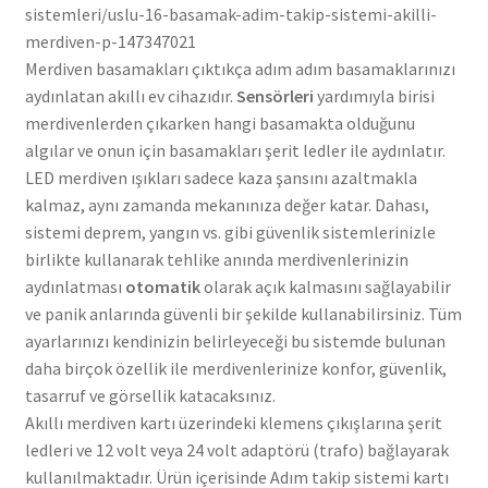
sistemleri/uslu-16-basamak-adim-takip-sistemi-akilli-
merdiven-p-147347021
Merdiven basamakları çıktıkça adım adım basamaklarınızı
aydınlatan akıllı ev cihazıdır.
Sensörleri
yardımıyla birisi
merdivenlerden çıkarken hangi basamakta olduğunu
algılar ve onun için basamakları şerit ledler ile aydınlatır.
LED merdiven ışıkları sadece kaza şansını azaltmakla
kalmaz, aynı zamanda mekanınıza değer katar. Dahası,
sistemi deprem, yangın vs. gibi güvenlik sistemlerinizle
birlikte kullanarak tehlike anında merdivenlerinizin
aydınlatması
otomatik
olarak açık kalmasını sağlayabilir
ve panik anlarında güvenli bir şekilde kullanabilirsiniz. Tüm
ayarlarınızı kendinizin belirleyeceği bu sistemde bulunan
daha birçok özellik ile merdivenlerinize konfor, güvenlik,
tasarruf ve görsellik katacaksınız.
Akıllı merdiven kartı üzerindeki klemens çıkışlarına şerit
ledleri ve 12 volt veya 24 volt adaptörü (trafo) bağlayarak
kullanılmaktadır. Ürün içerisinde Adım takip sistemi kartı