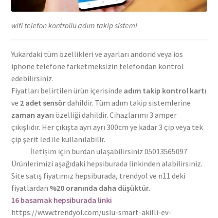
wifi telefon kontrollü adım takip sistemi
Yukardaki tüm özellikleri ve ayarları andorid veya ios
iphone telefone farketmeksizin telefondan kontrol
edebilirsiniz.
Fiyatları belirtilen ürün içerisinde
adım takip kontrol kartı
ve
2 adet sensör
dahildir. Tüm adım takip sistemlerine
zaman ayarı
özelliği dahildir. Cihazlarımı 3 amper
çıkışlıdır. Her çıkışta ayrı ayrı 300cm ye kadar 3 çip veya tek
çip şerit led ile kullanılabilir.
İletişim için burdan ulaşabilirsiniz 05013565097
Ürünlerimizi aşağıdaki hepsiburada linkinden alabilirsiniz.
Site satış fiyatımız hepsiburada, trendyol ve n11 deki
fiyatlardan
%20 oranında daha düşüktür
.
16 basamak hepsiburada linki
https://www.trendyol.com/uslu-smart-akilli-ev-