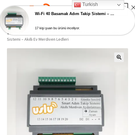
Turkish
Skip
Skip
Menu
to
to
Wi-Fi 40 Basamak Adım Takip Sistemi – Akıllı Ev Merdiven Ledleri
navigation
content
17 kişi şuan bu ürünü inceliyor.
Ana Sayfa
Ana Sayfa
Akıllı Ev Ürünleri
Wi-Fi 40 Basamak Adım Takip
Sistemi – Akıllı Ev Merdiven Ledleri
AKILLI EV ÜRÜNLERİ
Adım Takip Sistemi
Hesap – Üye Ol
İletişim
Expand
Ödeme
child
menu