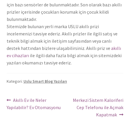
için bazı sensörler de bulunmaktadır. Son olarak bazı akıllı
prizler içerisinde çocukları korumak için çocuk kilidi
bulunmaktadır.
Sitemizde bulunan yerli marka USLU akıllı prizi
incelemenizi tavsiye ederiz. Akıllı prizler ile ilgili satış ve
teknik bilgi almak için iletişim sayfasından veya canlı
destek hattından bizlere ulaşabilirsiniz. Akıllı priz ve
akıllı
ev cihazları
ile ilgili daha fazla bilgi almak için sitemizdeki
yazıları okumanızı tavsiye ederiz.
Kategori:
Uslu Smart Blog Yazıları
Yazı
Önceki
Sonraki
Akıllı Ev ile Neler
Merkezi Sistem Kaloriferi
Yazı:
yazı:
Yapılabilir? Ev Otomasyonu
Cep Telefonu ile Açmak
dolaşımı
Kapatmak