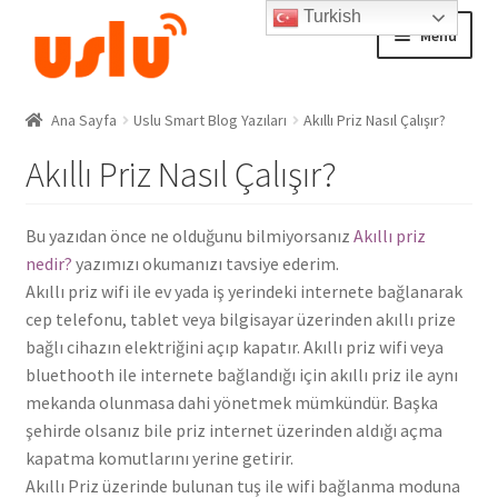
Turkish
Skip
Skip
Menu
to
to
navigation
content
Ana Sayfa
Ana Sayfa
Uslu Smart Blog Yazıları
Akıllı Priz Nasıl Çalışır?
Akıllı Priz Nasıl Çalışır?
AKILLI EV ÜRÜNLERİ
Adım Takip Sistemi
Bu yazıdan önce ne olduğunu bilmiyorsanız
Akıllı priz
nedir?
yazımızı okumanızı tavsiye ederim.
Hesap – Üye Ol
Akıllı priz wifi ile ev yada iş yerindeki internete bağlanarak
cep telefonu, tablet veya bilgisayar üzerinden akıllı prize
İletişim
bağlı cihazın elektriğini açıp kapatır. Akıllı priz wifi veya
bluethooth ile internete bağlandığı için akıllı priz ile aynı
Expand
mekanda olunmasa dahi yönetmek mümkündür. Başka
Ödeme
child
şehirde olsanız bile priz internet üzerinden aldığı açma
menu
kapatma komutlarını yerine getirir.
Akıllı Priz üzerinde bulunan tuş ile wifi bağlanma moduna