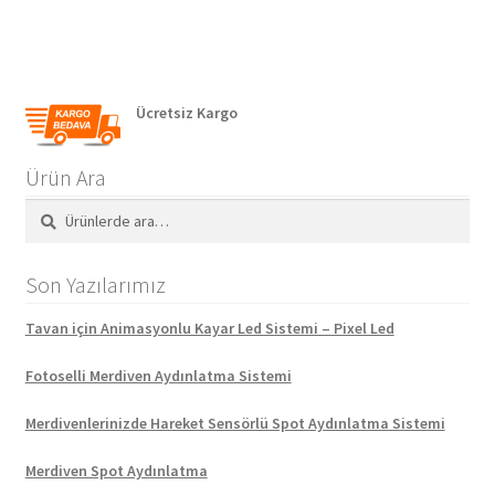
Ücretsiz Kargo
Ürün Ara
Ara:
Ara
Son Yazılarımız
Tavan için Animasyonlu Kayar Led Sistemi – Pixel Led
Fotoselli Merdiven Aydınlatma Sistemi
Merdivenlerinizde Hareket Sensörlü Spot Aydınlatma Sistemi
Merdiven Spot Aydınlatma