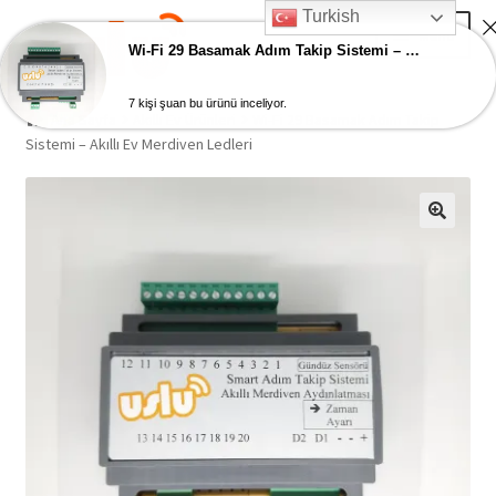
Turkish
Skip
Skip
Menu
to
to
Wi-Fi 29 Basamak Adım Takip Sistemi – Akıllı Ev Merdiven Ledleri
navigation
content
7 kişi şuan bu ürünü inceliyor.
Ana Sayfa
Ana Sayfa
Akıllı Ev Ürünleri
Wi-Fi 29 Basamak Adım Takip
Sistemi – Akıllı Ev Merdiven Ledleri
AKILLI EV ÜRÜNLERİ
Adım Takip Sistemi
Hesap – Üye Ol
İletişim
Expand
Ödeme
child
menu