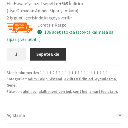
Eft-Havale’ye özel sepette
+%5
İndirim
(Üye Olmadan Anında Sipariş İmkanı)
2 iş günü içerisinde kargoya verilir
Ücretsiz Kargo
186 adet stokta (stokta kalmasa da
sipariş verilebilir)
Wi-
Sepete Ekle
Fi
29
Basamak
Stok kodu:
merdvn-1-1-1-1-2-1-1-1-1-1-1-1-1-1-1-1-1-1-1-1-1-1
Kategoriler:
Adım Takip Sistemi
,
Akıllı Ev Ürünleri
,
Aydınlatma
,
Adım
Genel
Takip
Etiketler:
akıllı ev
,
akıllı merdiven led
,
şerit led
,
smart led stairs
Sistemi
-
Akıllı
Açıklama
Ev
Merdiven