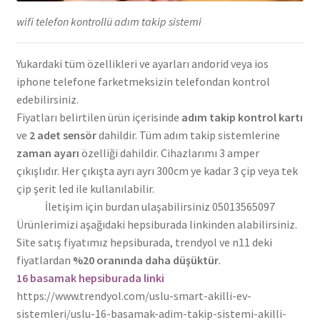
wifi telefon kontrollü adım takip sistemi
Yukardaki tüm özellikleri ve ayarları andorid veya ios
iphone telefone farketmeksizin telefondan kontrol
edebilirsiniz.
Fiyatları belirtilen ürün içerisinde
adım takip kontrol kartı
ve
2 adet sensör
dahildir. Tüm adım takip sistemlerine
zaman ayarı
özelliği dahildir. Cihazlarımı 3 amper
çıkışlıdır. Her çıkışta ayrı ayrı 300cm ye kadar 3 çip veya tek
çip şerit led ile kullanılabilir.
İletişim için burdan ulaşabilirsiniz 05013565097
Ürünlerimizi aşağıdaki hepsiburada linkinden alabilirsiniz.
Site satış fiyatımız hepsiburada, trendyol ve n11 deki
fiyatlardan
%20 oranında daha düşüktür
.
16 basamak hepsiburada linki
https://www.trendyol.com/uslu-smart-akilli-ev-
sistemleri/uslu-16-basamak-adim-takip-sistemi-akilli-