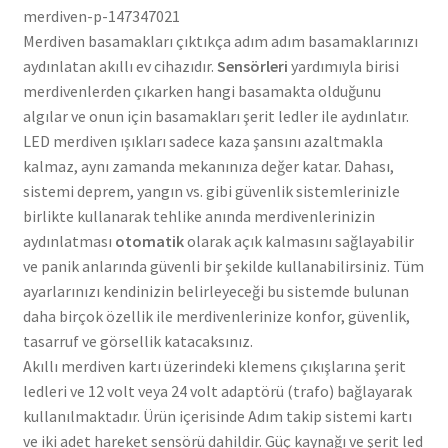
merdiven-p-147347021
Merdiven basamakları çıktıkça adım adım basamaklarınızı
aydınlatan akıllı ev cihazıdır.
Sensörleri
yardımıyla birisi
merdivenlerden çıkarken hangi basamakta olduğunu
algılar ve onun için basamakları şerit ledler ile aydınlatır.
LED merdiven ışıkları sadece kaza şansını azaltmakla
kalmaz, aynı zamanda mekanınıza değer katar. Dahası,
sistemi deprem, yangın vs. gibi güvenlik sistemlerinizle
birlikte kullanarak tehlike anında merdivenlerinizin
aydınlatması
otomatik
olarak açık kalmasını sağlayabilir
ve panik anlarında güvenli bir şekilde kullanabilirsiniz. Tüm
ayarlarınızı kendinizin belirleyeceği bu sistemde bulunan
daha birçok özellik ile merdivenlerinize konfor, güvenlik,
tasarruf ve görsellik katacaksınız.
Akıllı merdiven kartı üzerindeki klemens çıkışlarına şerit
ledleri ve 12 volt veya 24 volt adaptörü (trafo) bağlayarak
kullanılmaktadır. Ürün içerisinde Adım takip sistemi kartı
ve iki adet hareket sensörü dahildir. Güç kaynağı ve şerit led