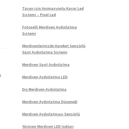
Tavan için Animasyonlu Kayar Led
Sistemi – Pixel Led
Fotoselli Merdiven Aydınlatma
Sistemi
Merdivenlerinizde Hareket Sensörlü
Spot Aydınlatma Sistemi
1
,
Merdiven Spot Aydınlatma
s
Merdiven Aydınlatma LED
Dış Merdiven Aydınlatma
Merdiven Aydınlatma Düzeneği
Merdiven Aydınlatması Sensörlü
Yürüyen Merdiven LED Işıkları