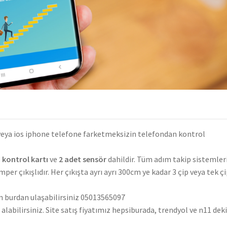
d veya ios iphone telefone farketmeksizin telefondan kontrol
 kontrol kartı
ve
2 adet sensör
dahildir. Tüm adım takip sistemler
mper çıkışlıdır. Her çıkışta ayrı ayrı 300cm ye kadar 3 çip veya tek ç
in burdan ulaşabilirsiniz 05013565097
labilirsiniz. Site satış fiyatımız hepsiburada, trendyol ve n11 dek