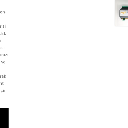
ven-
risi
 LED
i
ası
ınızı
 ve
arak
rit
için
k