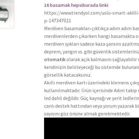
16 basamak hepsiburada linki
https://www.trendyol.com/uslu-smart-akilli
p-147347021
Merdiven basamakları çıktıkça adım adım basa
merdivenlerden çıkarken hangi basamakta oldu
merdiven ışıkları sadece kaza şansını azalt
deprem, yangın vs. gibi güvenlik sistemlerini
otomatik
olarak açık kalmasını sağlayabilir v
kendinizin belirleyeceği bu sistemde bulunan 
görsellik katacaksınız.
Akıllı merdiven kartı üzerindeki klemens çıkış
kullanılmaktadır. Ürün içerisinde Adım takip s
led dahil değildir. Güç kaynağı ve şerit ledle
canlı destek hattından veya yorum yazarak b
sayısını göz önüne almak gerekmektedir.