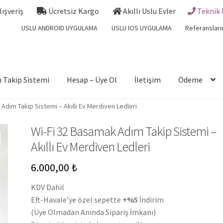
Alışveriş
Ücretsiz Kargo
Akıllı Uslu Evler
Teknik 
USLU ANDROID UYGULAMA
USLU IOS UYGULAMA
Referansları
 Takip Sistemi
Hesap – Üye Ol
İletişim
Ödeme
Adım Takip Sistemi – Akıllı Ev Merdiven Ledleri
Wi-Fi 32 Basamak Adım Takip Sistemi –
Akıllı Ev Merdiven Ledleri
6.000,00
₺
KDV Dahil
Eft-Havale’ye özel sepette
+%5
İndirim
(Üye Olmadan Anında Sipariş İmkanı)