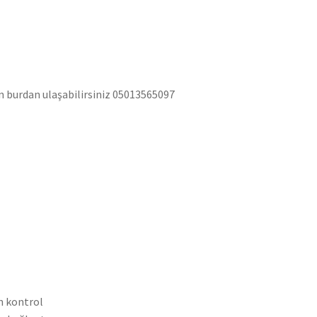
in burdan ulaşabilirsiniz 05013565097
n kontrol