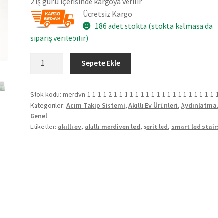
2 iş günü içerisinde kargoya verilir
Ücretsiz Kargo
186 adet stokta (stokta kalmasa da
sipariş verilebilir)
Wi-
Sepete Ekle
Fi
32
Basamak
Stok kodu:
merdvn-1-1-1-1-2-1-1-1-1-1-1-1-1-1-1-1-1-1-1-1-1-1-1-1-
Kategoriler:
Adım Takip Sistemi
,
Akıllı Ev Ürünleri
,
Aydınlatma
Adım
Genel
Takip
Etiketler:
akıllı ev
,
akıllı merdiven led
,
şerit led
,
smart led stair
Sistemi
-
Akıllı
Ev
Merdiven
Ledleri
adet