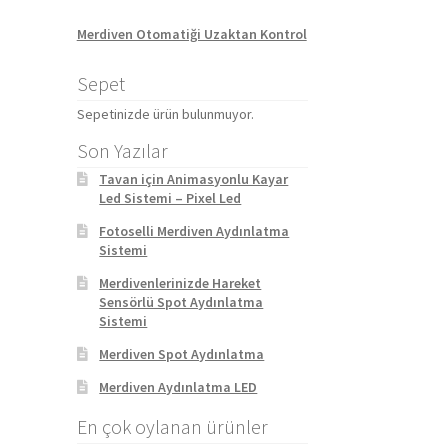
Merdiven Otomatiği Uzaktan Kontrol
Sepet
Sepetinizde ürün bulunmuyor.
Son Yazılar
Tavan için Animasyonlu Kayar
Led Sistemi – Pixel Led
Fotoselli Merdiven Aydınlatma
Sistemi
Merdivenlerinizde Hareket
Sensörlü Spot Aydınlatma
Sistemi
Merdiven Spot Aydınlatma
Merdiven Aydınlatma LED
En çok oylanan ürünler