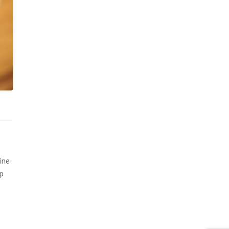
ine
ip
i