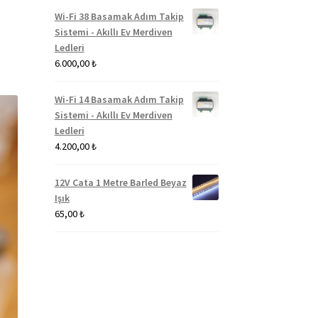
Wi-Fi 38 Basamak Adım Takip
Sistemi - Akıllı Ev Merdiven
Ledleri
6.000,00
₺
Wi-Fi 14 Basamak Adım Takip
Sistemi - Akıllı Ev Merdiven
Ledleri
4.200,00
₺
12V Cata 1 Metre Barled Beyaz
Işık
65,00
₺