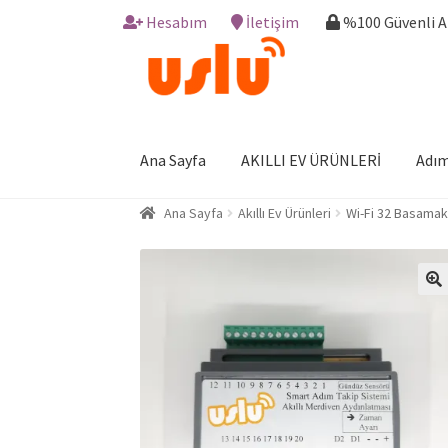
Hesabım
İletişim
%100 Güvenli 
Skip
Skip
to
to
navigation
content
Ana Sayfa
AKILLI EV ÜRÜNLERİ
Adım
Ana Sayfa
Akıllı Ev Ürünleri
Wi-Fi 32 Basamak 