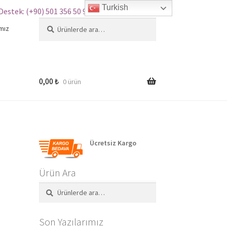
Turkish
Destek: (+90) 501 356 50 97
Ankara şehrinden birisi bu ürünü
Ara:
Ara
mız
Wi-Fi 32 Basamak Adım Takip Sistemi – Akıllı Ev Merdiven Ledleri
About 1 day ago
önce aldı.
0,00
₺
0 ürün
Ücretsiz Kargo
Ürün Ara
Ara:
Ara
Son Yazılarımız