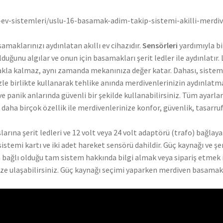
-ev-sistemleri/uslu-16-basamak-adim-takip-sistemi-akilli-merdi
maklarınızı aydınlatan akıllı ev cihazıdır.
Sensörleri
yardımıyla bi
ğunu algılar ve onun için basamakları şerit ledler ile aydınlatır.
makla kalmaz, aynı zamanda mekanınıza değer katar. Dahası, sistem
zle birlikte kullanarak tehlike anında merdivenlerinizin aydınlatm
e panik anlarında güvenli bir şekilde kullanabilirsiniz. Tüm ayarlar
daha birçok özellik ile merdivenlerinize konfor, güvenlik, tasarruf
larına şerit ledleri ve 12 volt veya 24 volt adaptörü (trafo) bağlay
istemi kartı ve iki adet hareket sensörü dahildir. Güç kaynağı ve şe
rin bağlı olduğu tam sistem hakkında bilgi almak veya sipariş etmek 
ize ulaşabilirsiniz. Güç kaynağı seçimi yaparken merdiven basama