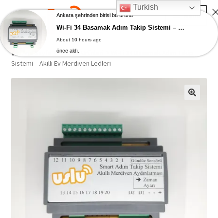
Turkish
Skip
Skip
Menu
Ankara şehrinden birisi bu ürünü
to
to
Wi-Fi 34 Basamak Adım Takip Sistemi – Akıllı Ev Merdiven Ledleri
navigation
content
About 10 hours ago
Ana Sayfa
önce aldı.
Ana Sayfa
Akıllı Ev Ürünleri
Wi-Fi 34 Basamak Adım Takip
Sistemi – Akıllı Ev Merdiven Ledleri
AKILLI EV ÜRÜNLERİ
Adım Takip Sistemi
Hesap – Üye Ol
İletişim
Expand
Ödeme
child
menu