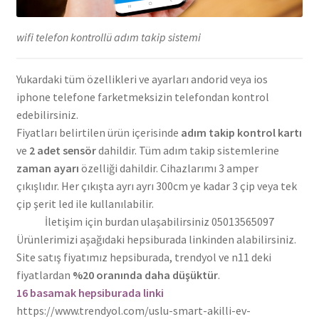
wifi telefon kontrollü adım takip sistemi
Yukardaki tüm özellikleri ve ayarları andorid veya ios
iphone telefone farketmeksizin telefondan kontrol
edebilirsiniz.
Fiyatları belirtilen ürün içerisinde
adım takip kontrol kartı
ve
2 adet sensör
dahildir. Tüm adım takip sistemlerine
zaman ayarı
özelliği dahildir. Cihazlarımı 3 amper
çıkışlıdır. Her çıkışta ayrı ayrı 300cm ye kadar 3 çip veya tek
çip şerit led ile kullanılabilir.
İletişim için burdan ulaşabilirsiniz 05013565097
Ürünlerimizi aşağıdaki hepsiburada linkinden alabilirsiniz.
Site satış fiyatımız hepsiburada, trendyol ve n11 deki
fiyatlardan
%20 oranında daha düşüktür
.
16 basamak hepsiburada linki
https://www.trendyol.com/uslu-smart-akilli-ev-