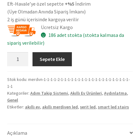
Eft-Havale’ye özel sepette
+%5
İndirim
(Üye Olmadan Anında Sipariş İmkanı)
2 iş günü içerisinde kargoya verilir
Ücretsiz Kargo
186 adet stokta (stokta kalmasa da
sipariş verilebilir)
Wi-
Sepete Ekle
Fi
34
Basamak
Stok kodu:
merdvn-1-1-1-1-2-1-1-1-1-1-1-1-1-1-1-1-1-1-1-1-1-1-1-1-1-
1-1
Adım
Kategoriler:
Adım Takip Sistemi
,
Akıllı Ev Ürünleri
,
Aydınlatma
,
Takip
Genel
Sistemi
Etiketler:
akıllı ev
,
akıllı merdiven led
,
şerit led
,
smart led stairs
-
Akıllı
Ev
Açıklama
Merdiven