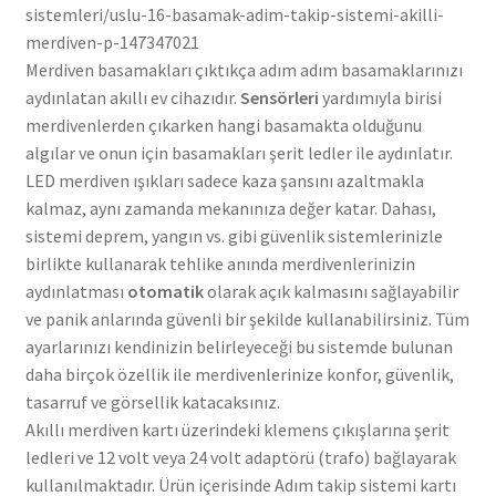
sistemleri/uslu-16-basamak-adim-takip-sistemi-akilli-
merdiven-p-147347021
Merdiven basamakları çıktıkça adım adım basamaklarınızı
aydınlatan akıllı ev cihazıdır.
Sensörleri
yardımıyla birisi
merdivenlerden çıkarken hangi basamakta olduğunu
algılar ve onun için basamakları şerit ledler ile aydınlatır.
LED merdiven ışıkları sadece kaza şansını azaltmakla
kalmaz, aynı zamanda mekanınıza değer katar. Dahası,
sistemi deprem, yangın vs. gibi güvenlik sistemlerinizle
birlikte kullanarak tehlike anında merdivenlerinizin
aydınlatması
otomatik
olarak açık kalmasını sağlayabilir
ve panik anlarında güvenli bir şekilde kullanabilirsiniz. Tüm
ayarlarınızı kendinizin belirleyeceği bu sistemde bulunan
daha birçok özellik ile merdivenlerinize konfor, güvenlik,
tasarruf ve görsellik katacaksınız.
Akıllı merdiven kartı üzerindeki klemens çıkışlarına şerit
ledleri ve 12 volt veya 24 volt adaptörü (trafo) bağlayarak
kullanılmaktadır. Ürün içerisinde Adım takip sistemi kartı