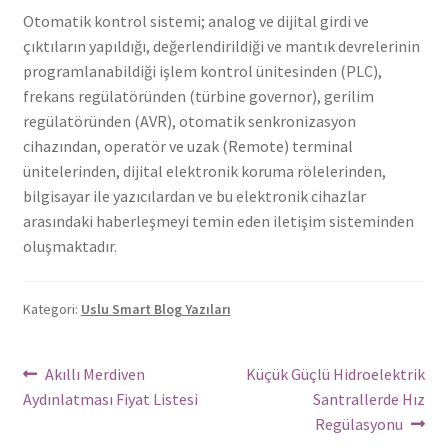
Otomatik kontrol sistemi; analog ve dijital girdi ve
çıktıların yapıldığı, değerlendirildiği ve mantık devrelerinin
programlanabildiği işlem kontrol ünitesinden (PLC),
frekans regülatöründen (türbine governor), gerilim
regülatöründen (AVR), otomatik senkronizasyon
cihazından, operatör ve uzak (Remote) terminal
ünitelerinden, dijital elektronik koruma rölelerinden,
bilgisayar ile yazıcılardan ve bu elektronik cihazlar
arasındaki haberleşmeyi temin eden iletişim sisteminden
oluşmaktadır.
Kategori:
Uslu Smart Blog Yazıları
Yazı
Önceki
Sonraki
Akıllı Merdiven
Küçük Güçlü Hidroelektrik
Yazı:
yazı:
Aydınlatması Fiyat Listesi
Santrallerde Hız
dolaşımı
Regülasyonu