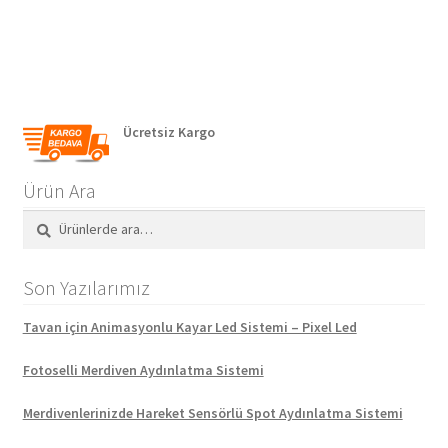
Ücretsiz Kargo
Ürün Ara
Ara:
Ara
Son Yazılarımız
Tavan için Animasyonlu Kayar Led Sistemi – Pixel Led
Fotoselli Merdiven Aydınlatma Sistemi
Merdivenlerinizde Hareket Sensörlü Spot Aydınlatma Sistemi