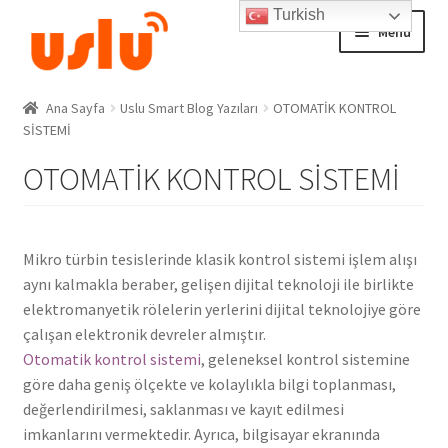
Turkish
Skip
Skip
Menu
to
to
navigation
content
Ana Sayfa
Ana Sayfa
Uslu Smart Blog Yazıları
OTOMATİK KONTROL
SİSTEMİ
AKILLI EV ÜRÜNLERİ
OTOMATİK KONTROL SİSTEMİ
Adım Takip Sistemi
Hesap – Üye Ol
Mikro türbin tesislerinde klasik kontrol sistemi işlem alışı
aynı kalmakla beraber, gelişen dijital teknoloji ile birlikte
elektromanyetik rölelerin yerlerini dijital teknolojiye göre
İletişim
çalışan elektronik devreler almıştır.
Otomatik kontrol sistemi
, geleneksel kontrol sistemine
Expand
Ödeme
göre daha geniş ölçekte ve kolaylıkla bilgi toplanması,
child
değerlendirilmesi, saklanması ve kayıt edilmesi
menu
imkanlarını vermektedir. Ayrıca, bilgisayar ekranında