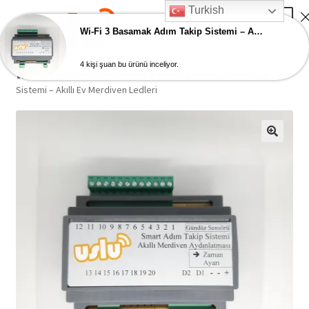
Turkish
Skip
Skip
Menu
to
to
Wi-Fi 3 Basamak Adım Takip Sistemi – Akıllı Ev Merdiven Ledleri
navigation
content
4 kişi şuan bu ürünü inceliyor.
Ana Sayfa
Ana Sayfa
Akıllı Ev Ürünleri
Wi-Fi 3 Basamak Adım Takip
Sistemi – Akıllı Ev Merdiven Ledleri
AKILLI EV ÜRÜNLERİ
Adım Takip Sistemi
Hesap – Üye Ol
İletişim
Expand
Ödeme
child
menu