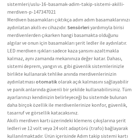
sistemleri/uslu-16-basamak-adim-takip-sistemi-akilli-
merdiven-p-147347021
Merdiven basamakları çıktıkça adım adım basamaklarınızı
aydınlatan akıllı ev cihazıdır.
Sensörleri
yardımıyla birisi
merdivenlerden çıkarken hangi basamakta olduğunu
algılar ve onun için basamakları şerit ledler ile aydınlatır.
LED merdiven ışıkları sadece kaza şansını azaltmakla
kalmaz, aynı zamanda mekanınıza değer katar. Dahası,
sistemi deprem, yangın vs. gibi güvenlik sistemlerinizle
birlikte kullanarak tehlike anında merdivenlerinizin
aydınlatması
otomatik
olarak açık kalmasını sağlayabilir
ve panik anlarında güvenli bir şekilde kullanabilirsiniz. Tüm
ayarlarınızı kendinizin belirleyeceği bu sistemde bulunan
daha birçok özellik ile merdivenlerinize konfor, güvenlik,
tasarruf ve görsellik katacaksınız.
Akıllı merdiven kartı üzerindeki klemens çıkışlarına şerit
ledleri ve 12 volt veya 24 volt adaptörü (trafo) bağlayarak
kullanılmaktadır. Ürün içerisinde Adım takip sistemi kartı