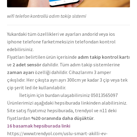
wifi telefon kontrollü adım takip sistemi
Yukardaki tüm özellikleri ve ayarları andorid veya ios
iphone telefone farketmeksizin telefondan kontrol
edebilirsiniz.
Fiyatları belirtilen ürün içerisinde
adım takip kontrol kartı
ve
2 adet sensör
dahildir. Tüm adım takip sistemlerine
zaman ayarı
özelliği dahildir. Cihazlarımı 3 amper
çıkışlıdır. Her çıkışta ayrı ayrı 300cm ye kadar 3 çip veya tek
çip şerit led ile kullanılabilir.
İletişim için burdan ulaşabilirsiniz 05013565097
Ürünlerimizi aşağıdaki hepsiburada linkinden alabilirsiniz.
Site satış fiyatımız hepsiburada, trendyol ve n11 deki
fiyatlardan
%20 oranında daha düşüktür
.
16 basamak hepsiburada linki
https://www.trendyol.com/uslu-smart-akilli-ev-