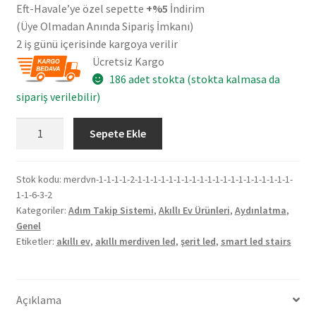
Eft-Havale’ye özel sepette
+%5
İndirim
(Üye Olmadan Anında Sipariş İmkanı)
2 iş günü içerisinde kargoya verilir
Ücretsiz Kargo
186 adet stokta (stokta kalmasa da
sipariş verilebilir)
Wi-
Sepete Ekle
Fi
3
Basamak
Stok kodu:
merdvn-1-1-1-1-2-1-1-1-1-1-1-1-1-1-1-1-1-1-1-1-1-1-1-1-1-
1-1-6-3-2
Adım
Kategoriler:
Adım Takip Sistemi
,
Akıllı Ev Ürünleri
,
Aydınlatma
,
Takip
Genel
Sistemi
Etiketler:
akıllı ev
,
akıllı merdiven led
,
şerit led
,
smart led stairs
-
Akıllı
Ev
Açıklama
Merdiven