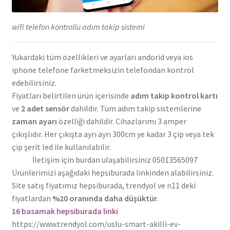
wifi telefon kontrollü adım takip sistemi
Yukardaki tüm özellikleri ve ayarları andorid veya ios
iphone telefone farketmeksizin telefondan kontrol
edebilirsiniz.
Fiyatları belirtilen ürün içerisinde
adım takip kontrol kartı
ve
2 adet sensör
dahildir. Tüm adım takip sistemlerine
zaman ayarı
özelliği dahildir. Cihazlarımı 3 amper
çıkışlıdır. Her çıkışta ayrı ayrı 300cm ye kadar 3 çip veya tek
çip şerit led ile kullanılabilir.
İletişim için burdan ulaşabilirsiniz 05013565097
Ürünlerimizi aşağıdaki hepsiburada linkinden alabilirsiniz.
Site satış fiyatımız hepsiburada, trendyol ve n11 deki
fiyatlardan
%20 oranında daha düşüktür
.
16 basamak hepsiburada linki
https://www.trendyol.com/uslu-smart-akilli-ev-