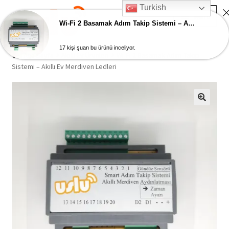
Turkish
Skip
Skip
Menu
to
to
Wi-Fi 2 Basamak Adım Takip Sistemi – Akıllı Ev Merdiven Ledleri
navigation
content
17 kişi şuan bu ürünü inceliyor.
Ana Sayfa
Ana Sayfa
Akıllı Ev Ürünleri
Wi-Fi 2 Basamak Adım Takip
Sistemi – Akıllı Ev Merdiven Ledleri
AKILLI EV ÜRÜNLERİ
Adım Takip Sistemi
Hesap – Üye Ol
İletişim
Expand
Ödeme
child
menu