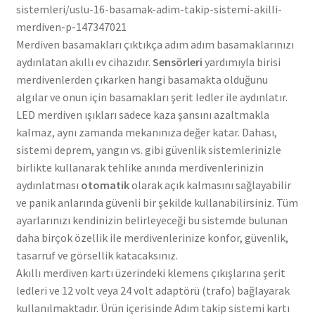
sistemleri/uslu-16-basamak-adim-takip-sistemi-akilli-
merdiven-p-147347021
Merdiven basamakları çıktıkça adım adım basamaklarınızı
aydınlatan akıllı ev cihazıdır.
Sensörleri
yardımıyla birisi
merdivenlerden çıkarken hangi basamakta olduğunu
algılar ve onun için basamakları şerit ledler ile aydınlatır.
LED merdiven ışıkları sadece kaza şansını azaltmakla
kalmaz, aynı zamanda mekanınıza değer katar. Dahası,
sistemi deprem, yangın vs. gibi güvenlik sistemlerinizle
birlikte kullanarak tehlike anında merdivenlerinizin
aydınlatması
otomatik
olarak açık kalmasını sağlayabilir
ve panik anlarında güvenli bir şekilde kullanabilirsiniz. Tüm
ayarlarınızı kendinizin belirleyeceği bu sistemde bulunan
daha birçok özellik ile merdivenlerinize konfor, güvenlik,
tasarruf ve görsellik katacaksınız.
Akıllı merdiven kartı üzerindeki klemens çıkışlarına şerit
ledleri ve 12 volt veya 24 volt adaptörü (trafo) bağlayarak
kullanılmaktadır. Ürün içerisinde Adım takip sistemi kartı