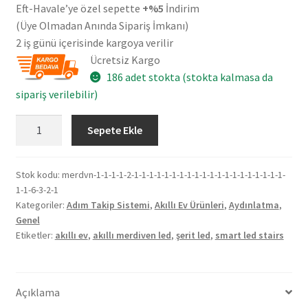
Eft-Havale’ye özel sepette
+%5
İndirim
(Üye Olmadan Anında Sipariş İmkanı)
2 iş günü içerisinde kargoya verilir
Ücretsiz Kargo
186 adet stokta (stokta kalmasa da
sipariş verilebilir)
Wi-
Sepete Ekle
Fi
2
Basamak
Stok kodu:
merdvn-1-1-1-1-2-1-1-1-1-1-1-1-1-1-1-1-1-1-1-1-1-1-1-1-1-
1-1-6-3-2-1
Adım
Kategoriler:
Adım Takip Sistemi
,
Akıllı Ev Ürünleri
,
Aydınlatma
,
Takip
Genel
Sistemi
Etiketler:
akıllı ev
,
akıllı merdiven led
,
şerit led
,
smart led stairs
-
Akıllı
Ev
Açıklama
Merdiven