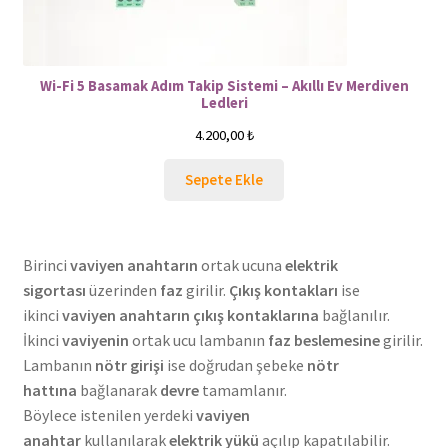
Wi-Fi 5 Basamak Adım Takip Sistemi – Akıllı Ev Merdiven
Ledleri
4.200,00
₺
Sepete Ekle
Birinci
vaviyen anahtarın
ortak ucuna
elektrik
sigortası
üzerinden
faz
girilir.
Çıkış kontakları
ise
ikinci
vaviyen anahtarın
çıkış kontaklarına
bağlanılır.
İkinci
vaviyenin
ortak ucu lambanın
faz beslemesine
girilir.
Lambanın
nötr girişi
ise doğrudan şebeke
nötr
hattına
bağlanarak
devre
tamamlanır.
Böylece istenilen yerdeki
vaviyen
anahtar
kullanılarak
elektrik yükü
açılıp kapatılabilir.