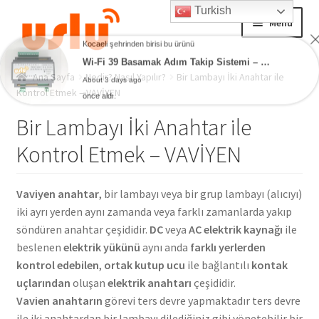
Turkish
Skip
Skip
Menu
Kocaeli şehrinden birisi bu ürünü
to
to
Wi-Fi 39 Basamak Adım Takip Sistemi – Akıllı Ev Merdiven Ledleri
navigation
content
About 3 days ago
Ana Sayfa
önce aldı.
Ana Sayfa
Nedir? Nasıl Yapılır?
Bir Lambayı İki Anahtar ile
Kontrol Etmek – VAVİYEN
AKILLI EV ÜRÜNLERİ
Bir Lambayı İki Anahtar ile
Adım Takip Sistemi
Kontrol Etmek – VAVİYEN
Hesap – Üye Ol
Vaviyen anahtar
, bir lambayı veya bir grup lambayı (alıcıyı)
iki ayrı yerden aynı zamanda veya farklı zamanlarda yakıp
İletişim
söndüren anahtar çeşididir.
DC
veya
AC elektrik kaynağı
ile
beslenen
elektrik yükünü
aynı anda
farklı yerlerden
Expand
Ödeme
kontrol edebilen
,
ortak kutup ucu
ile bağlantılı
kontak
child
uçlarından
oluşan
elektrik anahtarı
çeşididir.
menu
Vavien anahtarın
görevi ters devre yapmaktadır ters devre
ile iki anahtardan bir lambayı dilediğiniz gibi yönetebilir bir