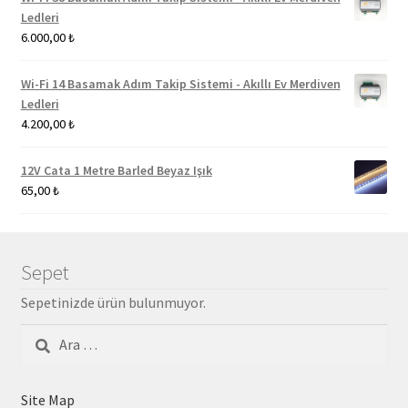
Ledleri
6.000,00
₺
Wi-Fi 14 Basamak Adım Takip Sistemi - Akıllı Ev Merdiven
Ledleri
4.200,00
₺
12V Cata 1 Metre Barled Beyaz Işık
65,00
₺
Sepet
Sepetinizde ürün bulunmuyor.
Arama:
Site Map