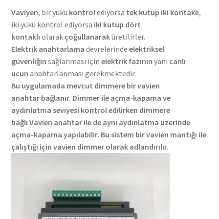
Vaviyen
, bir yükü
kontrol
ediyorsa
tek kutup iki kontaklı
,
iki yükü kontrol ediyorsa
iki kutup dört
kontaklı
olarak
çoğullanarak
üretilirler.
Elektrik anahtarlama
devrelerinde
elektriksel
güvenliğin
sağlanması için
elektrik fazının
yani
canlı
ucun
anahtarlanması gerekmektedir.
Bu uygulamada mevcut dimmere bir
vavien
anahtar
bağlanır. Dimmer ile açma-kapama ve
aydınlatma seviyesi kontrol edilirken dimmere
bağlı
Vavien anahtar
ile de aynı aydınlatma üzerinde
açma-kapama yapılabilir. Bu sistem bir
vavien
mantığı ile
çalıştığı için
vavien
dimmer olarak adlandırılır.