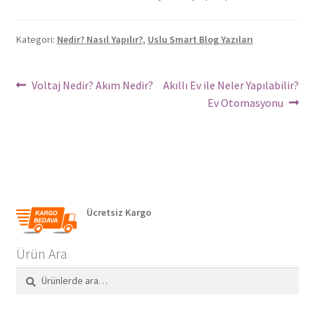
Kategori:
Nedir? Nasıl Yapılır?
,
Uslu Smart Blog Yazıları
Yazı
Önceki
Sonraki
Voltaj Nedir? Akım Nedir?
Akıllı Ev ile Neler Yapılabilir?
Yazı:
yazı:
Ev Otomasyonu
dolaşımı
Ücretsiz Kargo
Ürün Ara
Ara:
Ara