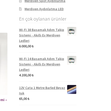
Merdiven Spot Aydınlatma
Merdiven Aydınlatma LED
En çok oylanan ürünler
Wi-Fi 38 Basamak Adım Takip
Sistemi - Akıllı Ev Merdiven
Ledleri
6.000,00
₺
Wi-Fi 14 Basamak Adım Takip
Sistemi - Akıllı Ev Merdiven
Ledleri
4.200,00
₺
12V Cata 1 Metre Barled Beyaz
Işık
65,00
₺
emi –