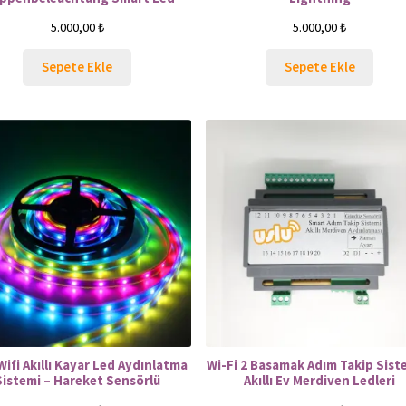
5.000,00
₺
5.000,00
₺
Sepete Ekle
Sepete Ekle
Wifi Akıllı Kayar Led Aydınlatma
Wi-Fi 2 Basamak Adım Takip Sist
Sistemi – Hareket Sensörlü
Akıllı Ev Merdiven Ledleri