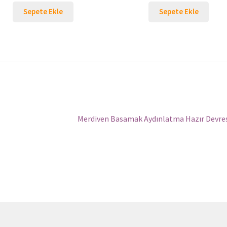
Sepete Ekle
Sepete Ekle
Sonraki
Merdiven Basamak Aydınlatma Hazır Devre
yazı: