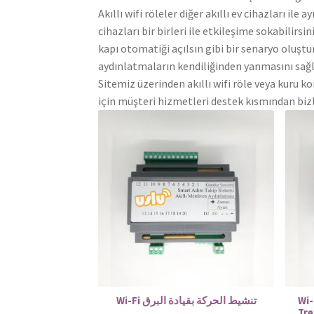
Akıllı wifi röleler diğer akıllı ev cihazları 
cihazları bir birleri ile etkileşime sokabili
kapı otomatiği açılsın gibi bir senaryo oluşt
aydınlatmaların kendiliğinden yanmasını sağla
Sitemiz üzerinden akıllı wifi röle veya kuru kont
için müşteri hizmetleri destek kısmından bizle
Wi-Fi تنشيط الحركة بقيادة البرق
Wi-
Tr