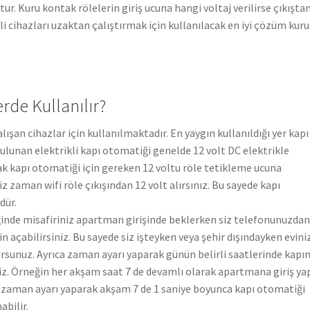
ktur. Kuru kontak rölelerin giriş ucuna hangi voltaj verilirse çıkışta
ikli cihazları uzaktan çalıştırmak için kullanılacak en iyi çözüm kuru
rde Kullanılır?
lışan cihazlar için kullanılmaktadır. En yaygın kullanıldığı yer kapı
ulunan elektrikli kapı otomatiği genelde 12 volt DC elektrikle
ak kapı otomatiği için gereken 12 voltu röle tetikleme ucuna
z zaman wifi röle çıkışından 12 volt alırsınız. Bu sayede kapı
dür.
iğinde misafiriniz apartman girişinde beklerken siz telefonunuzdan
n açabilirsiniz. Bu sayede siz işteyken veya şehir dışındayken evini
ursunuz. Ayrıca zaman ayarı yaparak günün belirli saatlerinde kapı
iz. Örneğin her akşam saat 7 de devamlı olarak apartmana giriş y
en zaman ayarı yaparak akşam 7 de 1 saniye boyunca kapı otomatiği
bilir.