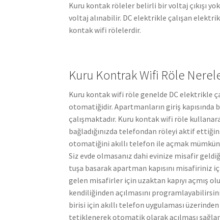
Kuru kontak röleler belirli bir voltaj çıkışı yo
voltaj alınabilir. DC elektrikle çalışan elektr
kontak wifi rölelerdir.
Kuru Kontrak Wifi Röle Nerele
Kuru kontak wifi röle genelde DC elektrikle ça
otomatiğidir. Apartmanların giriş kapısında b
çalışmaktadır. Kuru kontak wifi röle kullanar
bağladığınızda telefondan röleyi aktif ettiğini
otomatiğini akıllı telefon ile açmak mümkün
Siz evde olmasanız dahi evinize misafir geld
tuşa basarak apartman kapısını misafiriniz içi
gelen misafirler için uzaktan kapıyı açmış ol
kendiliğinden açılmasını programlayabilirsin
birisi için akıllı telefon uygulaması üzerind
tetiklenerek otomatik olarak açılması sağlana