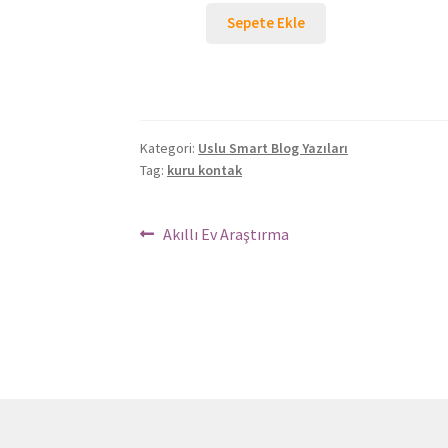
Sepete Ekle
Kategori:
Uslu Smart Blog Yazıları
Tag:
kuru kontak
Yazı
Önceki
Akıllı Ev Araştırma
Yazı:
dolaşımı