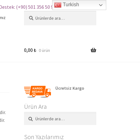
Turkish
Destek: (+90) 501 356 50 97
Ara:
Ara
mız
Kayseri şehrinden birisi bu ürünü
Wi-Fi تنشيط الحركة بقيادة البرق
About 1 day ago
0,00
₺
0 ürün
önce aldı.
Ücretsiz Kargo
Ürün Ara
ir.
Ara:
Ara
ir.
Son Yazılarımız