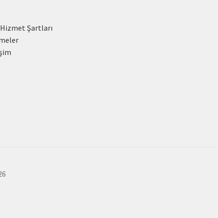
 Hizmet Şartları
meler
işim
26