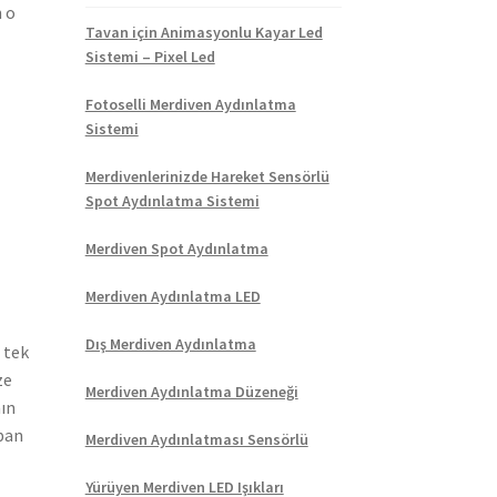
n o
Tavan için Animasyonlu Kayar Led
Sistemi – Pixel Led
Fotoselli Merdiven Aydınlatma
Sistemi
Merdivenlerinizde Hareket Sensörlü
Spot Aydınlatma Sistemi
Merdiven Spot Aydınlatma
Merdiven Aydınlatma LED
Dış Merdiven Aydınlatma
 tek
ze
Merdiven Aydınlatma Düzeneği
nın
apan
Merdiven Aydınlatması Sensörlü
Yürüyen Merdiven LED Işıkları