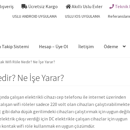
Alışveriş
Ücretsiz Kargo
Akıllı Uslu Evler
Teknik 
USLU ANDROID UYGULAMA
USLU IOS UYGULAMA
Referansları
 Takip Sistemi
Hesap – Üye Ol
İletişim
Ödeme
ak Wifi Röle Nedir? Ne İşe Yarar?
dir? Ne İşe Yarar?
ğında çalışan elektrikli cihazı cep telefonu ile internet üzerinden
çalışan wifi röleler sadece 220 volt olan cihazları çalıştırabilmekted
lt gibi daha düşük gerilimdeki cihazları çalıştırmak için uygun değild
lektrik çıkışı verdiği için DC elektrikle çalışan cihazlar için uygun
ru kontak wifi röle kullanmak en uygun çözümdür.