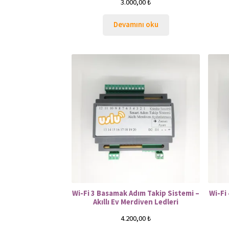
3.000,00
₺
Devamını oku
Wi-Fi 3 Basamak Adım Takip Sistemi –
Wi-Fi
Akıllı Ev Merdiven Ledleri
4.200,00
₺