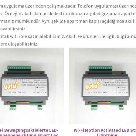
ile aynı uygulama üzerinden çalışmaktadır. Telefon uygulaması üzerind
rsiniz. Örneğin akıllı duman dedektörü duman algıladığı zaman apart
urmanız mümkündür. Aynı şekilde apartman kapısı açıldığında akıllı
yabilirsiniz.
ak wifi röle satın alabilirsiniz. Akıllı ev ürünleri ile ilgili bilgi al
re ulaşabilirsiniz.
Fi Bewegungsaktivierte LED-
Wi-Fi Motion Activated LED St
eppenbeleuchtung Smart Led
Lightning