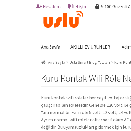
Hesabım
İletişim
%100 Güvenli 
Skip
Skip
to
to
navigation
content
Ana Sayfa
AKILLI EV ÜRÜNLERİ
Adım
Ana Sayfa
Uslu Smart Blog Yazıları
Kuru Kont
Kuru Kontak Wifi Röle Ne
Kuru kontak wifi röleler her çeşit voltaj aralı
çalıştırabilen rölelerdir. Genelde 220 volt ile 
Yani normal bir wifi röle 5 volt, 12 volt, 24 vo
Ayrıca normal wifi röleler alternatif akım AC e
değildir. Bu uyumsuzlukları gidermek için ku