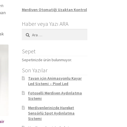
en
Merdiven Otomatiği Uzaktan Kontrol
man
Haber veya Yazı ARA
Arama:
mak
Sepet
Sepetinizde ürün bulunmuyor.
Son Yazılar
Tavan için Animasyonlu Kayar
Led Sistemi – Pixel Led
Fotoselli Merdiven Aydınlatma
Sistemi
Merdivenlerinizde Hareket
Sensörlü Spot Aydınlatma
Sistemi
air